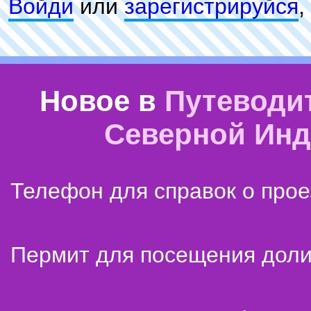
Войди
или
зарeгиcтpируйся
,
Новое в
Путеводи
Северной Ин
Телефон для справок о прое
Пермит для посещения дол