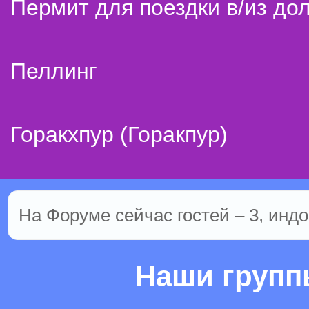
Пермит для поездки в/из до
Пеллинг
Горакхпур (Горакпур)
На Форуме сейчас гостей – 3, индо
Наши груп