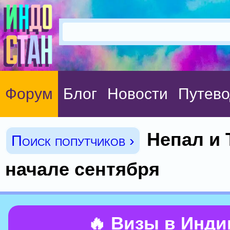
Форум
Блог
Новости
Путево
Непал и 
Поиск попутчиков ›
начале сентября
🔥 Визы в Инд