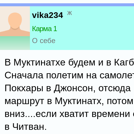
ж
vika234
Карма 1
О себе
В Муктинатхе будем и в Каг
Сначала полетим на самоле
Покхары в Джонсон, отсюда
маршрут в Муктинатх, пото
вниз....если хватит времен
в Читван.