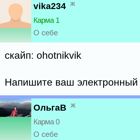
ж
vika234
Карма 1
О себе
скайп: ohotnikvik
Напишите ваш электронный 
ж
ОльгаВ
Карма 0
О себе