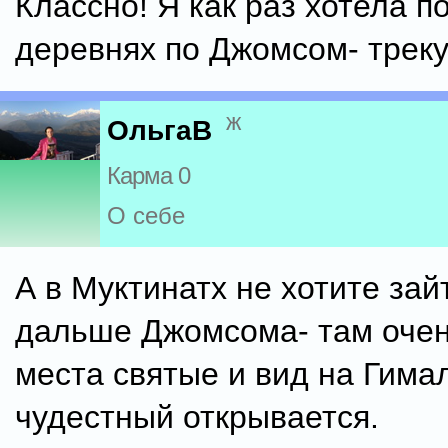
Классно! Я как раз хотела п
деревнях по Джомсом- трек
ж
ОльгаВ
Карма 0
О себе
А в Муктинатх не хотите зай
дальше Джомсома- там очен
места святые и вид на Гима
чудестный открывается.