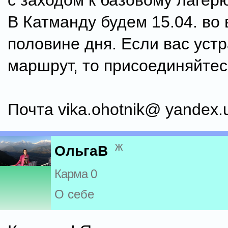
с заходом к базовому лагер
В Катманду будем 15.04. во 
половине дня. Если вас уст
маршрут, то присоединяйтес
Почта vika.ohotnik@ yandex.
ж
ОльгаВ
Карма 0
О себе