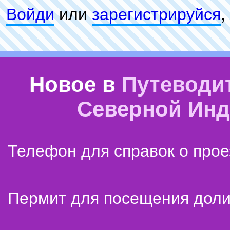
Войди
или
зарeгиcтpируйся
,
Новое в
Путеводи
Северной Ин
Телефон для справок о прое
Пермит для посещения дол