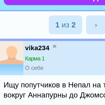
1
из
2
›
ж
vika234
Карма 1
О себе
Ищу попутчиков в Непал на 
вокруг Аннапурны до Джомс