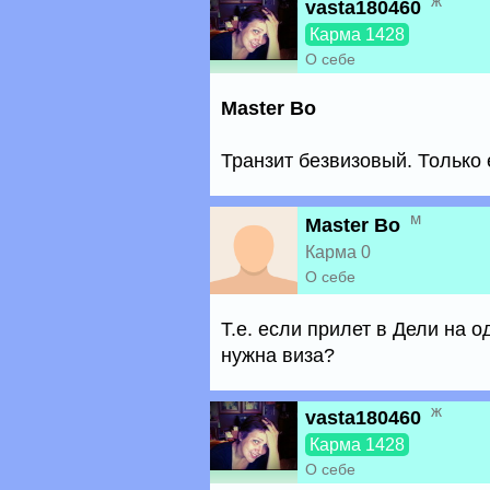
ж
vasta180460
Карма 1428
О себе
Master Bo
Транзит безвизовый. Только
м
Master Bo
Карма 0
О себе
Т.е. если прилет в Дели на о
нужна виза?
ж
vasta180460
Карма 1428
О себе