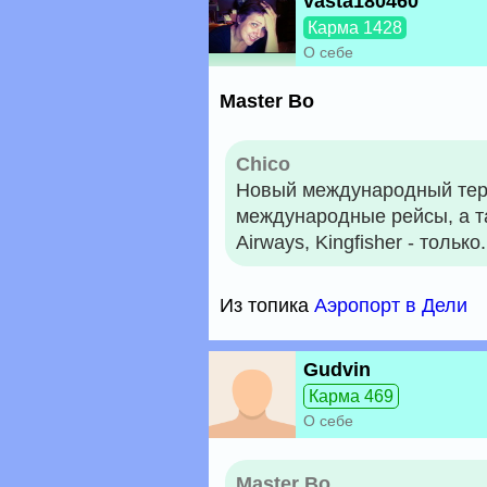
vasta180460
Карма 1428
О себе
Master Bo
Chico
Новый международный терм
международные рейсы, а та
Airways, Kingfisher - только.
Из топика
Аэропорт в Дели
Gudvin
Карма 469
О себе
Master Bo