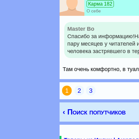
Карма 182
О себе
Master Bo
Спасибо за информацию!На
пару месяцев у читателей 
человека застрявшего в те
Там очень комфортно, в туал
1
2
3
‹ Поиск попутчиков