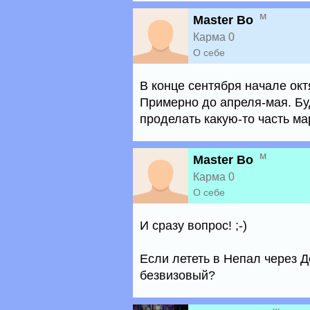
м
Master Bo
Карма 0
О себе
В конце сентября начале ок
Примерно до апреля-мая. Бу
проделать какую-то часть ма
м
Master Bo
Карма 0
О себе
И сразу вопрос! ;-)
Если лететь в Непал через Д
безвизовый?