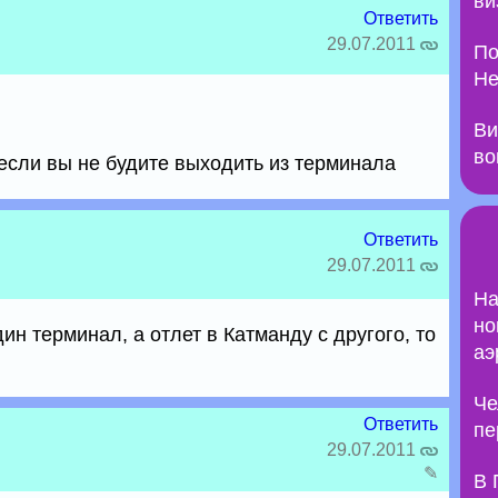
ви
Ответить
29.07.2011
По
Не
Ви
во
 если вы не будите выходить из терминала
Ответить
29.07.2011
На
но
дин терминал, а отлет в Катманду с другого, то
аэ
Че
Ответить
пе
29.07.2011
✎
В 