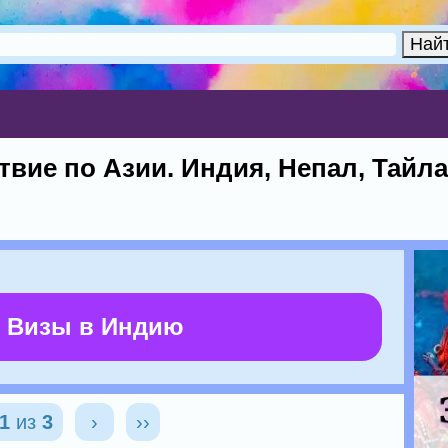
вие по Азии. Индия, Непал, Тайла
 Визы в Индию
1
из
3
›
››