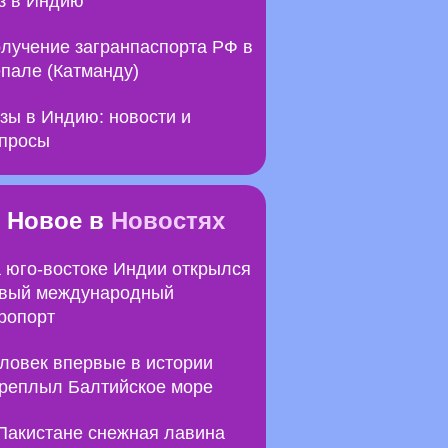
з в Индию
лучение загранпаспорта РФ в
пале (Катманду)
зы в Индию: новости и
просы
Новое в
Новостях
 юго-востоке Индии открылся
вый международный
ропорт
ловек впервые в истории
реплыл Балтийское море
Пакистане снежная лавина