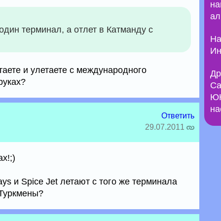
на
ал
 один терминал, а отлет в Катманду с
На
Ин
етаете и улетаете с международного
Др
руках?
Са
ЮН
на
Ответить
29.07.2011
х!;)
ys и Spice Jet летают с того же терминала
 Туркмены?