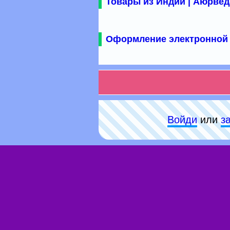
Товары из Индии | Аюрвед
Оформление электронной 
Войди
или
з