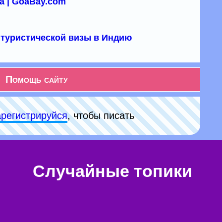
а | GoaBay.com
туристической визы в Индию
Помощь сайту
арeгиcтpируйся
, чтобы писать
Случайные топики