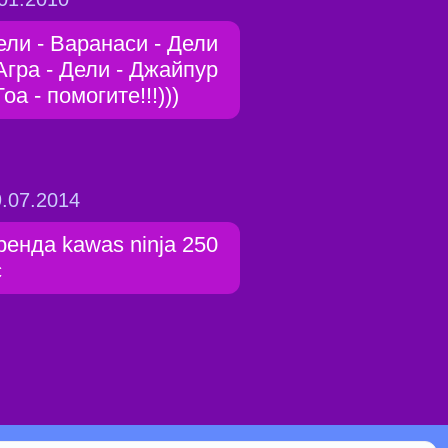
ели - Варанаси - Дели
 Агра - Дели - Джайпур
Гоа - помогите!!!)))
.07.2014
ренда kawas ninja 250
c