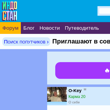
Форум
Блог
Новости
Путеводитель
Приглашают в сов
Поиск попутчиков ›

м
O-Key
Карма 20
О себе