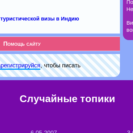
По
Не
туристической визы в Индию
Ви
во
Помощь сайту
арeгиcтpируйся
, чтобы писать
Случайные топики
6.05.2007
3.