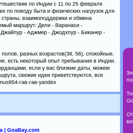
тешествие по Индии с 11 по 25 февраля
их по поводу быта и физических нагрузок для
и страны, взаимоподдержки и обмена
мый маршрут: Дели - Варанаси -
 Джайпур - Аджмер - Джодхпур - Биканер -
 полов, разных возрастов(38, 56), спокойные,
ие, есть некоторый опыт пребывания в Индии.
орданцами, если у вас близкие даты, можем
Зн
ршрута, свежие идеи приветствуются, все
по
us954-гав-гав-yandex
То
Go
От
ви
а | GoaBay.com