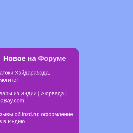
Новое на
Форуме
атоки Хайдарабада,
могите!
вары из Индии | Аюрведа |
aBay.com
зывы об inzd.ru: оформление
з в Индию