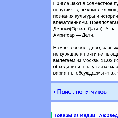
Приглашают в совместное пу
попутчиков, не комплексующ
познания культуры и истори
впечатлениями. Предполагае
Джанси(Орчха, Датия)- Агра-
Амритсар — Дели.
Немного осебе: двое, разных
не курящие и почти не пьющ
вылетаем из Москвы 11.02 и
объединиться на участке ма
варианты обсуждаемы -maxim
‹ Поиск попутчиков
Товары из Индии | Аюрвед