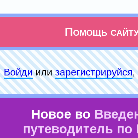
Помощь сайт
Войди
или
зарeгиcтpируйся
,
Новое во
Введе
путеводитель по