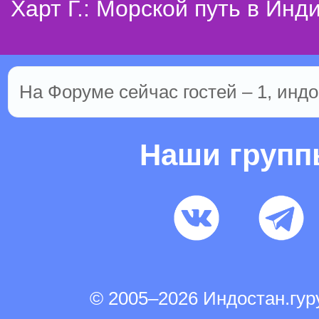
Харт Г.: Морской путь в Инд
На Форуме сейчас гостей – 1, индо
Наши груп
© 2005–2026 Индостан.гу