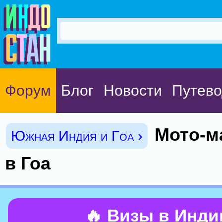
Форум
Блог
Новости
Путево
Мото-м
Южная Индия и Гоа ›
в Гоа
🔥 Визы в Инд