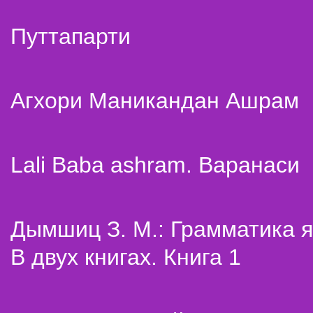
Путтапарти
Агхори Маникандан Ашрам
Lali Baba ashram. Варанаси
Дымшиц З. М.: Грамматика я
В двух книгах. Книга 1