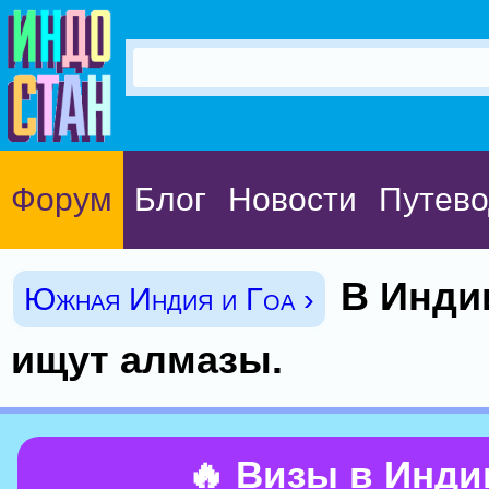
Форум
Блог
Новости
Путево
В Инди
Южная Индия и Гоа ›
ищут алмазы.
🔥 Визы в Инд