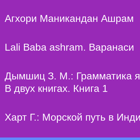
Агхори Маникандан Ашрам
Lali Baba ashram. Варанаси
Дымшиц З. М.: Грамматика я
В двух книгах. Книга 1
Харт Г.: Морской путь в Инд