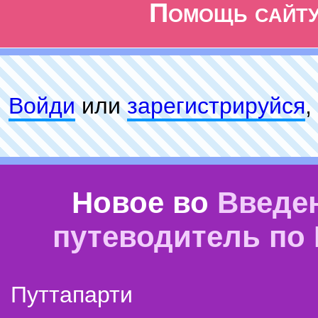
Помощь сайт
Войди
или
зарeгиcтpируйся
,
Новое во
Введе
путеводитель по
Путтапарти