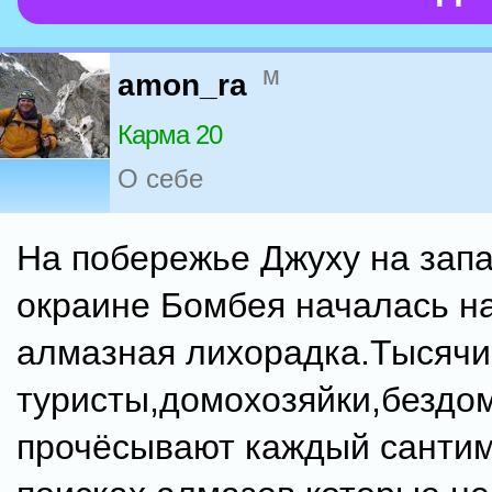
м
amon_ra
Карма 20
О себе
На побережье Джуху на зап
окраине Бомбея началась н
алмазная лихорадка.Тысячи
туристы,домохозяйки,бездо
прочёсывают каждый сантим