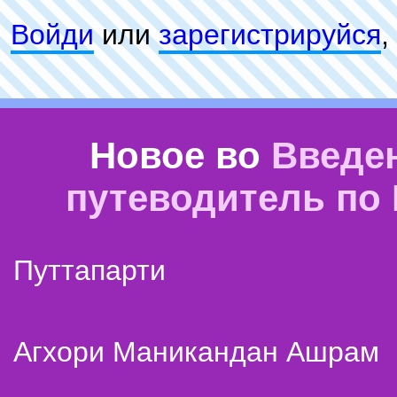
Войди
или
зарeгиcтpируйся
,
Новое во
Введе
путеводитель по
Путтапарти
Агхори Маникандан Ашрам