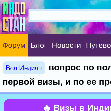
Форум
Блог
Новости
Путево
вопрос по по
Вся Индия ›
первой визы, и по ее п
🔥 Визы в Инд