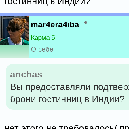
гостинниц в Индии?
ж
mar4era4iba
Карма 5
О себе
anchas
Вы предоставляли подтве
брони гостинниц в Индии?
нет этого не требовалось/ п