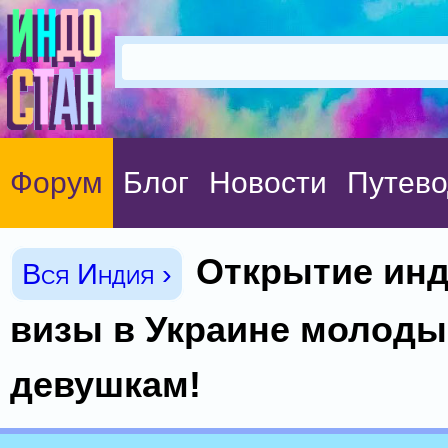
Форум
Блог
Новости
Путево
Открытие ин
Вся Индия ›
визы в Украине молод
девушкам!