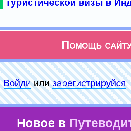
туристической визы в Ин
Помощь сайт
Войди
или
зарeгиcтpируйся
,
Новое в
Путеводи