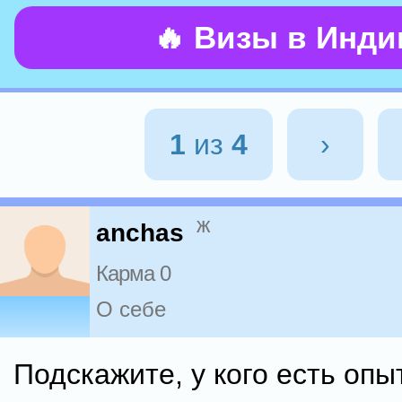
🔥 Визы в Инд
1
из
4
›
ж
anchas
Карма 0
О себе
Подскажите, у кого есть опы