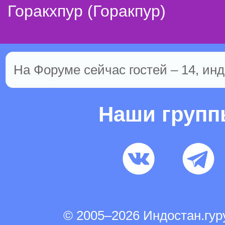
Горакхпур (Горакпур)
На Форуме сейчас гостей – 14, инд
Наши груп
© 2005–2026 Индостан.гу