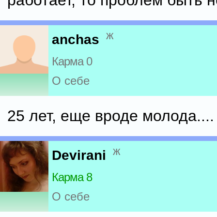
работает, то проблем быть 
ж
anchas
Карма 0
О себе
25 лет, еще вроде молода....
ж
Devirani
Карма 8
О себе