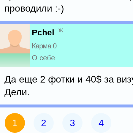
проводили :-)
ж
Pchel
Карма 0
О себе
Да еще 2 фотки и 40$ за визу
Дели.
1
2
3
4