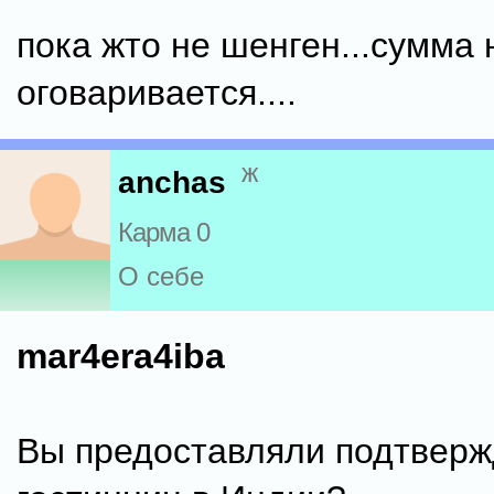
пока жто не шенген...сумма 
оговаривается....
ж
anchas
Карма 0
О себе
mar4era4iba
Вы предоставляли подтверж