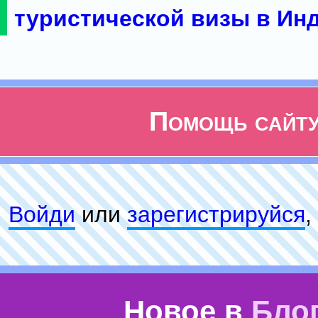
туристической визы в Ин
Помощь сайт
Войди
или
зарeгиcтpируйся
,
Новое в
Бло