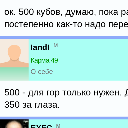
ок. 500 кубов, думаю, пока 
постепенно как-то надо пер
м
IandI
Карма 49
О себе
500 - для гор только нужен.
350 за глаза.
м
EXFC