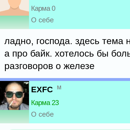
Карма 0
О себе
ладно, господа. здесь тема 
а про байк. хотелось бы бо
разговоров о железе
м
EXFC
Карма 23
О себе