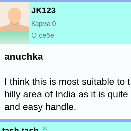
JK123
Карма 0
О себе
anuchka
I think this is most suitable to 
hilly area of India as it is quit
and easy handle.
ж
tash-tash