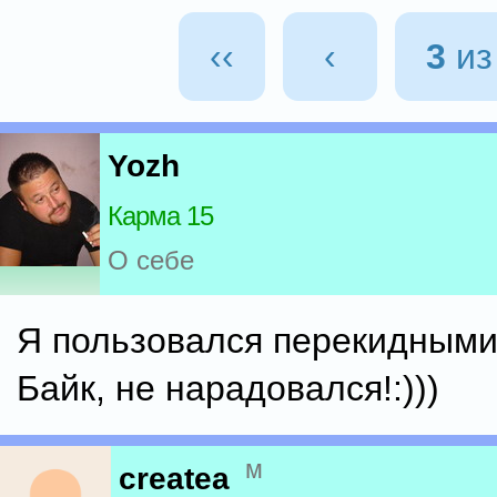
‹‹
‹
3
и
Yozh
Карма 15
О себе
Я пользовался перекидными
Байк, не нарадовался!:)))
м
createa