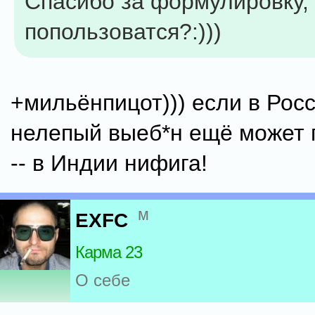
Спасибо за формулировку,
попользоватся?:)))
+мильёнпицот))) если в Росс
нелепый выеб*н ещё может п
-- в Индии нифига!
м
EXFC
Карма 23
О себе