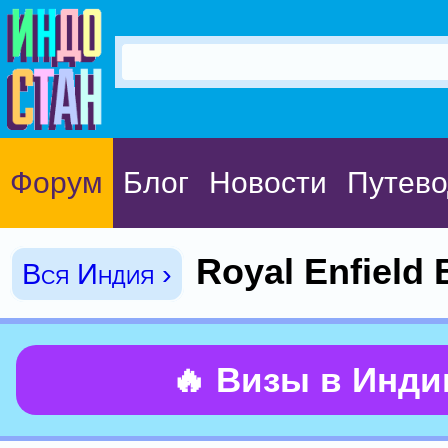
Форум
Блог
Новости
Путево
Royal Enfield 
Вся Индия ›
🔥 Визы в Инд