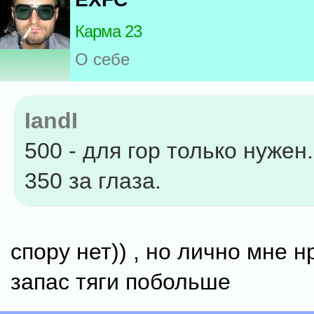
Карма 23
О себе
IandI
500 - для гор только нужен
350 за глаза.
спору нет)) , но лично мне н
запас тяги побольше