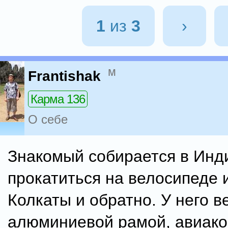
1
из
3
›
м
Frantishak
Карма 136
О себе
Знакомый собирается в Инд
прокатиться на велосипеде 
Колкаты и обратно. У него в
алюминиевой рамой, авиак