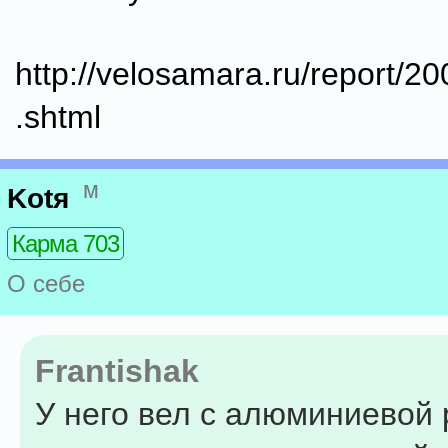
http://velosamara.ru/report/2
.shtml
м
Kotя
Карма 703
О себе
Frantishak
У него вел с алюминиевой 