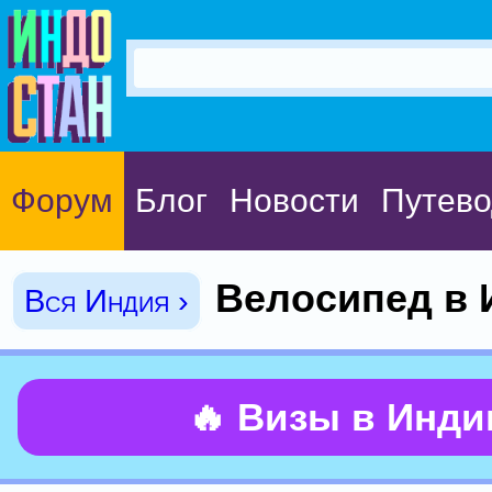
Форум
Блог
Новости
Путево
Велосипед в 
Вся Индия ›
🔥 Визы в Инд