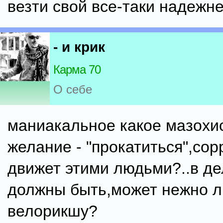
везти свой все-таки надежн
- и крик
Карма 70
О себе
маниакальное какое мазохи
желание - "прокатиться",сор
движет этими людьми?..в де
должны быть,может нежно 
велорикшу?