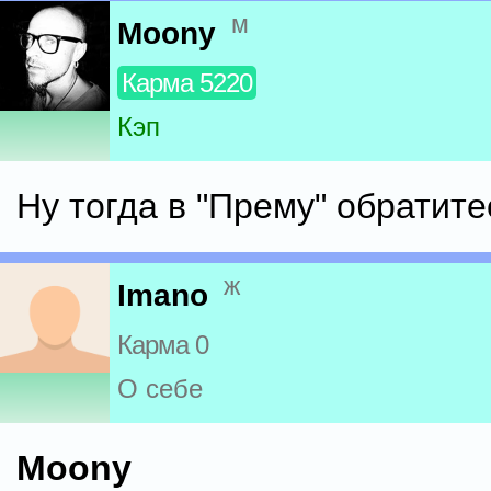
м
Moony
Карма 5220
Кэп
Ну тогда в "Прему" обратите
ж
Imano
Карма 0
О себе
Moony