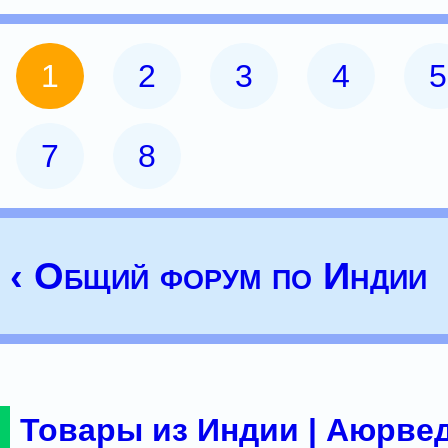
1
2
3
4
5
7
8
‹ Общий форум по Индии
Товары из Индии | Аюрвед