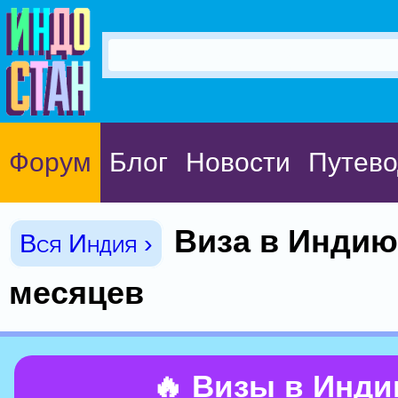
Форум
Блог
Новости
Путево
Виза в Индию
Вся Индия ›
месяцев
🔥 Визы в Инд