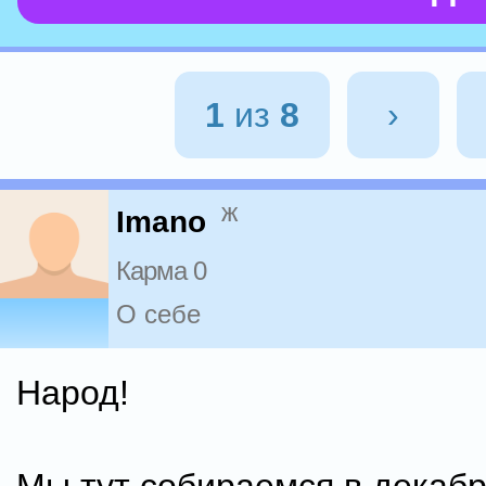
1
из
8
›
ж
Imano
Карма 0
О себе
Народ!