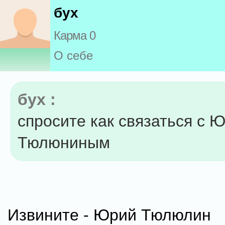
бух
Карма 0
О себе
бух :
спросите как связаться с 
Тюлюниным
Извините - Юрий Тюлюлин