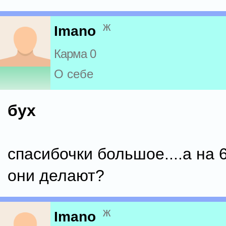
ж
Imano
Карма 0
О себе
бух
спасибочки большое....а на 
они делают?
ж
Imano