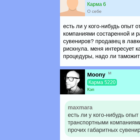
Карма 6
О себе
есть ли у кого-нибудь опыт 
компаниями состаренной и р
сувениров? продавец в лавке
рискнула. меня интересует к
процедуры, надо ли таможить
м
Moony
Карма 5220
Кэп
maxmara
есть ли у кого-нибудь опы
транспортными компаниями
прочих габаритных сувени