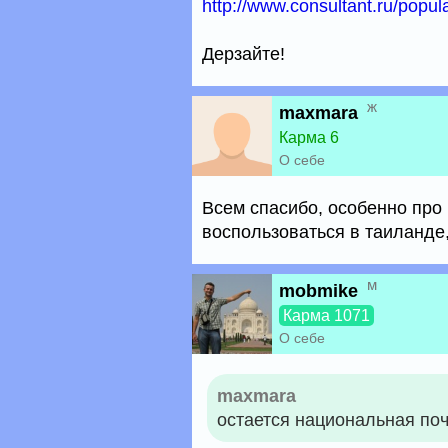
http://www.consultant.ru/popu
Дерзайте!
ж
maxmara
Карма 6
О себе
Всем спасибо, особенно про 
воспользоваться в таиланде
м
mobmike
Карма 1071
О себе
maxmara
остается национальная по