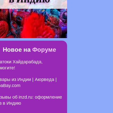
Новое на
Форуме
атоки Хайдарабада,
могите!
вары из Индии | Аюрведа |
aBay.com
зывы об inzd.ru: оформление
з в Индию