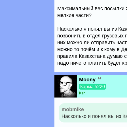
Максимальный вес посылки 20
мелкие части?
Насколько я понял вы из Ка
позвонить в отдел грузовых 
них можно ли отправить час
можно то почём и к кому в Д
правила Казахстана думаю с
надо ничего платить будет 
м
Moony
Карма 5220
Кэп
mobmike
Насколько я понял вы из К