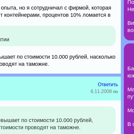
По
 опыта, но я сотрудничал с фирмой, которая
Не
т контейнерами, процентов 10% ломается в
Ви
во
ытии
ышает по стоимости 10.000 рублей, насколько
оводят на таможне.
Ба
юж
Ответить
Ma
6.11.2008
пу
Мо
евышает по стоимости 10.000 рублей,
В 
стоимости проводят на таможне.