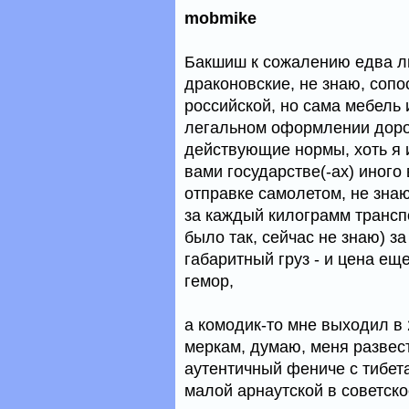
mobmike
Бакшиш к сожалению едва ли
драконовские, не знаю, сопо
российской, но сама мебель
легальном оформлении доро
действующие нормы, хоть я 
вами государстве(-ах) иного
отправке самолетом, не знаю,
за каждый килограмм транспо
было так, сейчас не знаю) за
габаритный груз - и цена ещ
гемор,
а комодик-то мне выходил в
меркам, думаю, меня развест
аутентичный фениче с тибет
малой арнаутской в советско