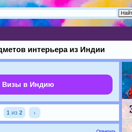
дметов интерьера из Индии
 Визы в Индию
1
из
2
›
Ответить