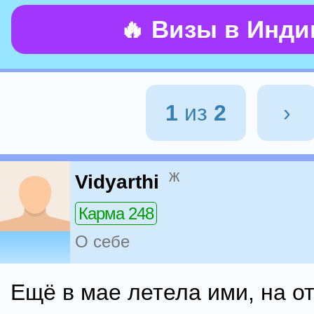
🔥 Визы в Инд
1
из
2
›
ж
Vidyarthi
Карма 248
О себе
Ещё в мае летела ими, на о