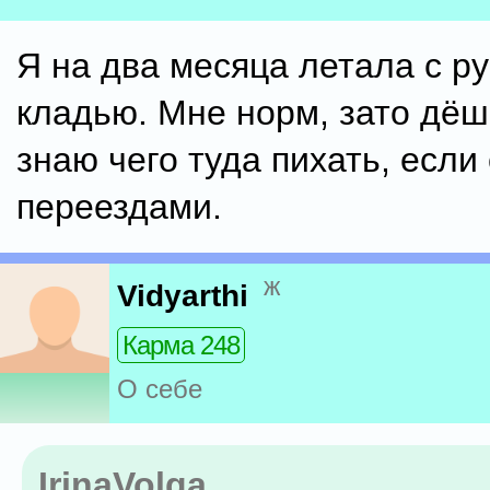
Я на два месяца летала с р
кладью. Мне норм, зато дёш
знаю чего туда пихать, если
переездами.
ж
Vidyarthi
Карма 248
О себе
IrinaVolga