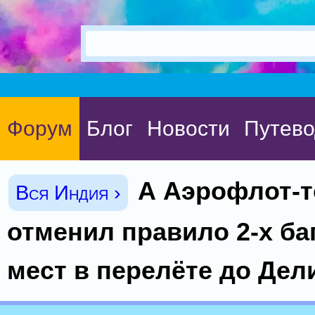
Форум
Блог
Новости
Путево
А Аэрофлот-т
Вся Индия ›
отменил правило 2-х б
мест в перелёте до Дел