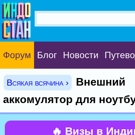
Форум
Блог
Новости
Путево
Внешний
Всякая всячина ›
аккомулятор для ноутб
🔥 Визы в Инд