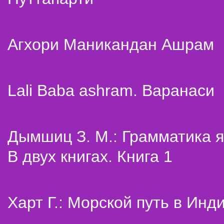
Агхори Маникандан Ашрам
Lali Baba ashram. Варанаси
Дымшиц З. М.: Грамматика я
В двух книгах. Книга 1
Харт Г.: Морской путь в Инд