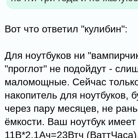
Вот что ответил "кулибин":
Для ноутбуков ни "вампирчик
"проглот" не подойдут - сли
маломощные. Сейчас тольк
накопитель для ноутбуков, б
через пару месяцев, не ран
ёмкости. Ваш ноутбук имеет 
11В*2.1Ач=23Втч (ВаттЧаса).