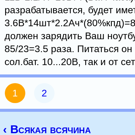
разрабатывается, будет име
3.6В*14шт*2.2Ач*(80%кпд)=85
должен зарядить Ваш ноутб
85/23=3.5 раза. Питаться он 
сол.бат. 10...20В, так и от се
1
2
‹ Всякая всячина