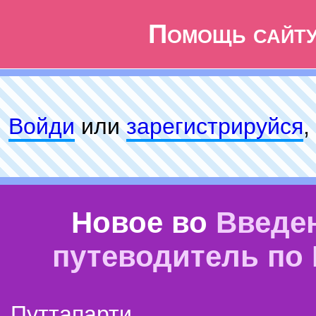
Помощь сайт
Войди
или
зарeгиcтpируйся
,
Новое во
Введе
путеводитель по
Путтапарти