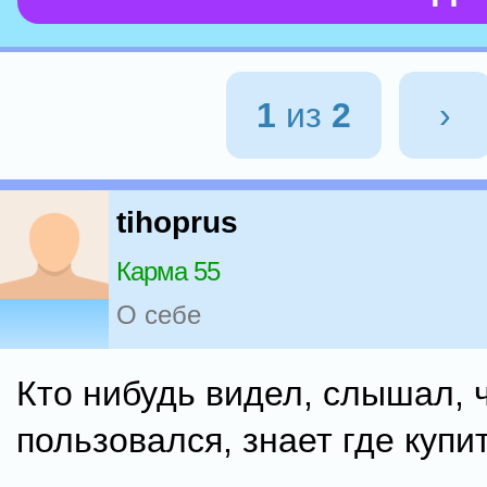
1
из
2
›
tihoprus
Карма 55
О себе
Кто нибудь видел, слышал, 
пользовался, знает где купи