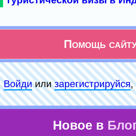
туристической визы в Ин
Помощь сайт
Войди
или
зарeгиcтpируйся
,
Новое в
Бло