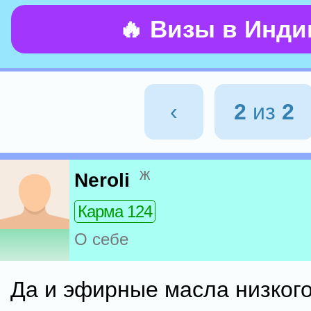
🔥 Визы в Инд
‹
2
из
2
ж
Neroli
Карма 124
О себе
Да и эфирные масла низкого