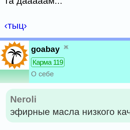
та дааааам...
‹тыц›
ж
goabay
Карма 119
О себе
Neroli
эфирные масла низкого ка