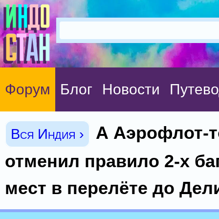
Форум
Блог
Новости
Путево
А Аэрофлот-т
Вся Индия ›
отменил правило 2-х б
мест в перелёте до Дел