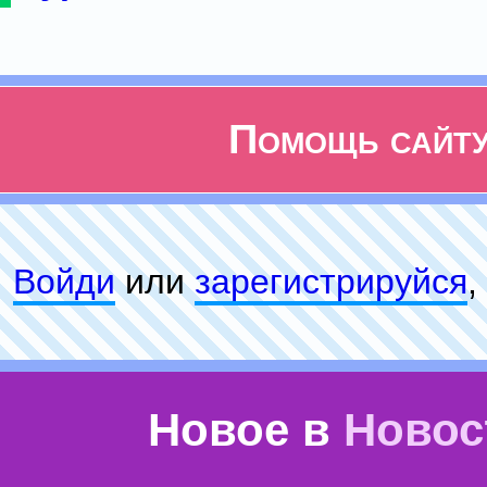
Помощь сайт
Войди
или
зарeгиcтpируйся
,
Новое в
Новос