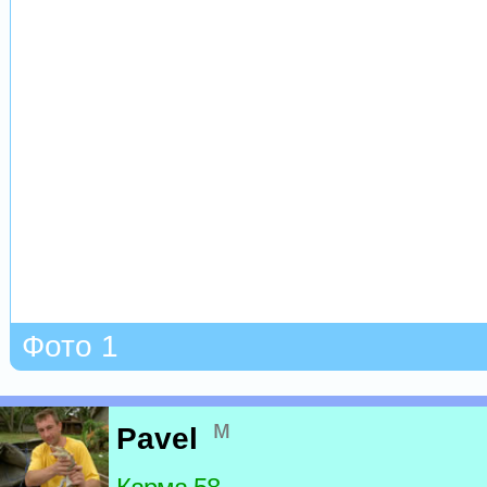
Фото 1
м
Pavel