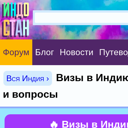
Форум
Блог
Новости
Путево
Визы в Индию
Вся Индия ›
и вопросы
🔥 Визы в Инд