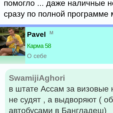
помогло ... даже наличные не
сразу по полной программе м
м
Pavel
Карма 58
О себе
SwamijiAghori
в штате Ассам за визовые
не судят , а выдворяют ( о
автобусами в Бангладеш)