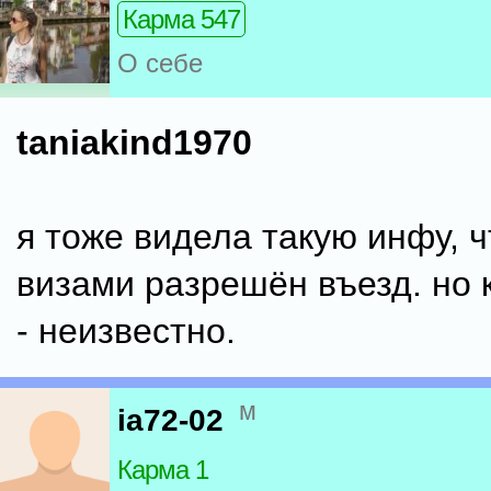
Карма 547
О себе
taniakind1970
я тоже видела такую инфу, ч
визами разрешён въезд. но 
- неизвестно.
м
ia72-02
Карма 1