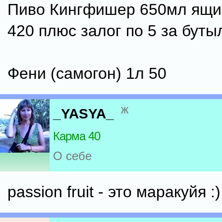
Пиво Кингфишер 650мл ящик
420 плюс залог по 5 за буты
Фени (самогон) 1л 50
ж
_YASYA_
Карма 40
О себе
passion fruit - это маракуйя :)