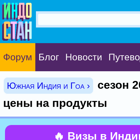
Форум
Блог
Новости
Путево
сезон 2
Южная Индия и Гоа ›
цены на продукты
🔥 Визы в Инд