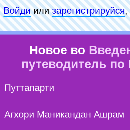
Войди
или
зарeгиcтpируйся
,
Новое во
Введе
путеводитель по
Путтапарти
Агхори Маникандан Ашрам