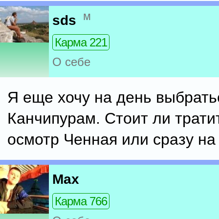
м
sds
Карма 221
О себе
Я еще хочу на день выбрать
Канчипурам. Стоит ли трати
осмотр Ченная или сразу на
Max
Карма 766