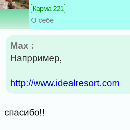
Карма 221
О себе
Max :
Напрример,
http://www.idealresort.com
спасибо!!