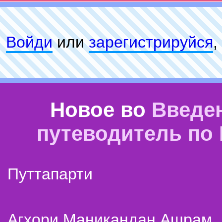
Войди
или
зарeгиcтpируйся
,
Новое во
Введе
путеводитель по
Путтапарти
Агхори Маникандан Ашрам