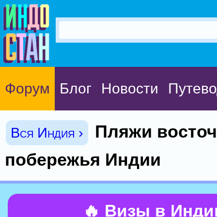
Форум
Блог
Новости
Путево
Пляжи восточ
Вся Индия ›
побережья Индии
🔥 Визы в Инд