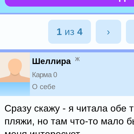
1
из
4
›
ж
Шеллира
Карма 0
О себе
Сразу скажу - я читала обе 
пляжи, но там что-то мало б