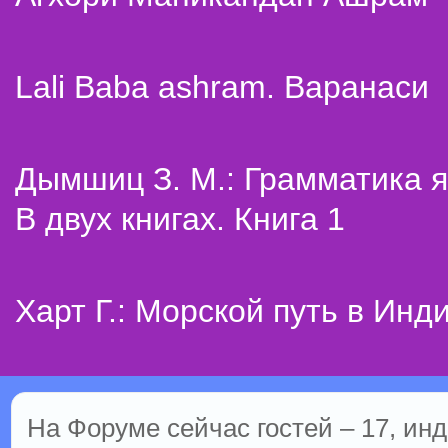
Lali Baba ashram. Варанаси
Дымшиц З. М.: Грамматика я
В двух книгах. Книга 1
Харт Г.: Морской путь в Инд
На Форуме сейчас гостей – 17, инд