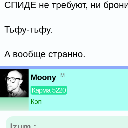
СПИДЕ не требуют, ни брони
Тьфу-тьфу.
А вообще странно.
м
Moony
Карма 5220
Кэп
Izum :