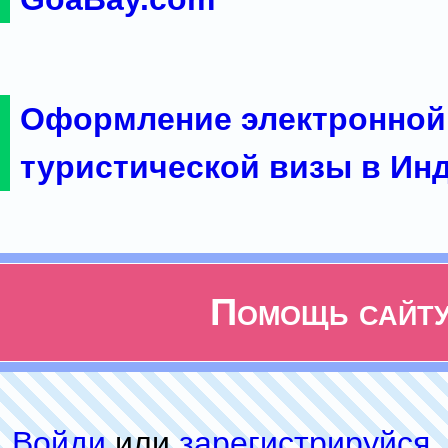
Оформление электронной
туристической визы в Ин
Помощь сайт
Войди
или
зарeгиcтpируйся
,