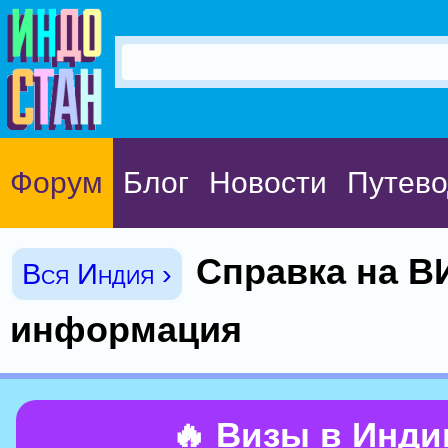
Форум
Блог
Новости
Путево
Справка на В
Вся Индия ›
информация
🔥 Визы в Инд