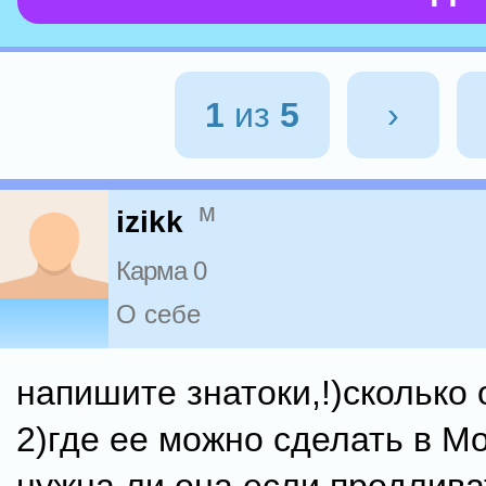
1
из
5
›
м
izikk
Карма 0
О себе
напишите знатоки,!)сколько 
2)где ее можно сделать в Мо