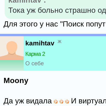
kamihtav :
Тока уж больно страшно о
Для этого у нас "Поиск попу
ж
kamihtav
Карма 2
О себе
Moony
Да уж видала
И виртуал