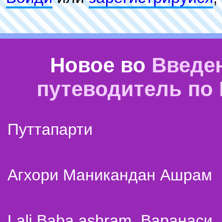
Новое во
Введе
путеводитель по
Путтапарти
Агхори Маникандан Ашрам
Lali Baba ashram. Варанаси