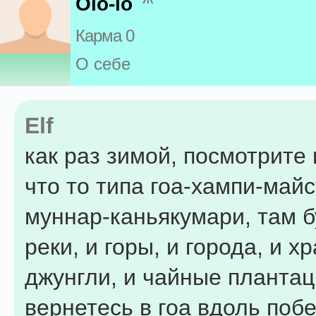
Olo-lo
Карма 0
О себе
Elf
как раз зимой, посмотрите
что то типа гоа-хампи-майс
муннар-каньякумари, там б
реки, и горы, и города, и х
джунгли, и чайные плантац
вернетесь в гоа вдоль поб