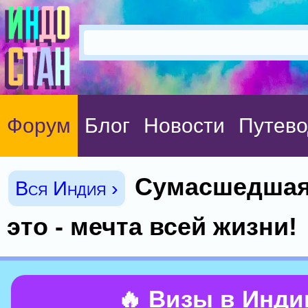
Форум
Блог
Новости
Путево
Сумасшедшая
Вся Индия ›
это - мечта всей жизни!
🔥 Визы в Инд