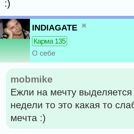
:)
ж
INDIAGATE
Карма 135
О себе
mobmike
Ежли на мечту выделяется 
недели то это какая то сла
мечта :)