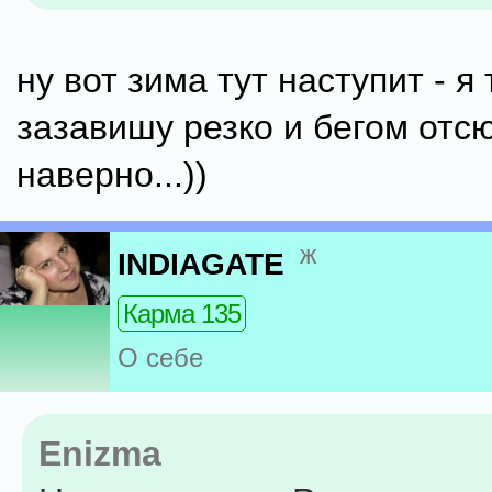
ну вот зима тут наступит - я
зазавишу резко и бегом отс
наверно...))
ж
INDIAGATE
Карма 135
О себе
Enizma