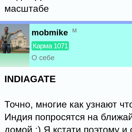
масштабе
м
mobmike
Карма 1071
О себе
INDIAGATE
Точно, многие как узнают чт
Индия попросятся на ближа
домой :) Я кстати поэтому и