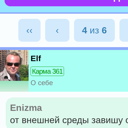
‹‹
‹
4
из
6
Elf
Карма 361
О себе
Enizma
от внешней среды завишу 