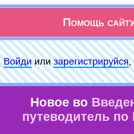
Помощь сайт
Войди
или
зарeгиcтpируйся
,
Новое во
Введе
путеводитель по