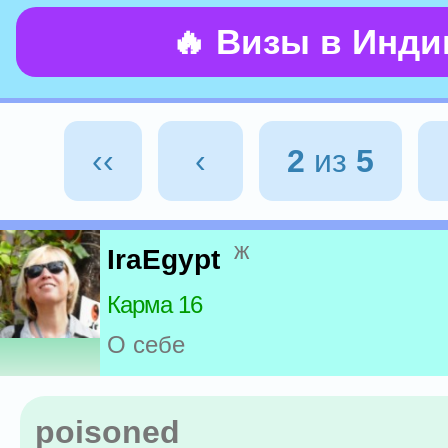
🔥 Визы в Инд
‹‹
‹
2
из
5
ж
IraEgypt
Карма 16
О себе
poisoned