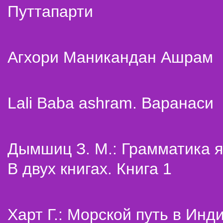
Путтапарти
Агхори Маникандан Ашрам
Lali Baba ashram. Варанаси
Дымшиц З. М.: Грамматика я
В двух книгах. Книга 1
Харт Г.: Морской путь в Инд