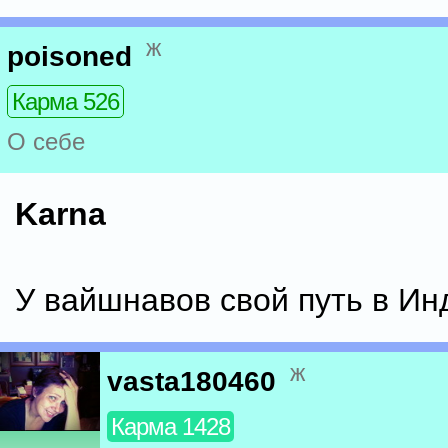
ж
poisoned
Карма 526
О себе
Karna
У вайшнавов свой путь в Ин
ж
vasta180460
Карма 1428