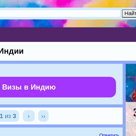
 Индии
 Визы в Индию
1
из
3
›
››
Ответить