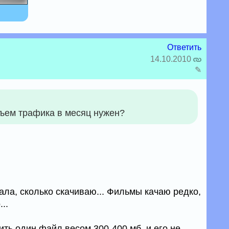
Ответить
14.10.2010
✎
бъем трафика в месяц нужен?
ала, сколько скачиваю... Фильмы качаю редко,
..
ть один файл весом 300-400 мб, и его не