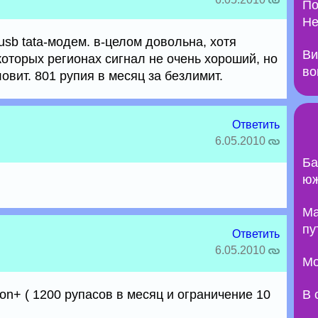
По
Не
usb tata-модем. в-целом довольна, хотя
Ви
которых регионах сигнал не очень хороший, но
во
вит. 801 рупия в месяц за безлимит.
Ответить
6.05.2010
Ба
юж
Ma
пу
Ответить
6.05.2010
Мо
ton+ ( 1200 рупасов в месяц и ограничение 10
В 