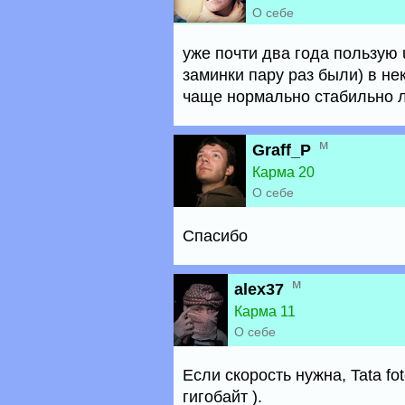
О себе
уже почти два года пользую 
заминки пару раз были) в не
чаще нормально стабильно ло
м
Graff_P
Карма 20
О себе
Спасибо
м
alex37
Карма 11
О себе
Если скорость нужна, Tata fo
гигобайт ).