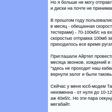
Но я больше не могу отправ
и диски на почте не принимаю
В прошлом году пользовалис
в месяц - обещанная скорос
тестерами) - 70-100кб/с на в
скоростью отправка 100мб з
приходилось все время ругат
Приглашали Айртел провести
месяца звонков, хождений и 
"здесь не проходит наш кабе
вернули залог и были таковы
Сейчас у меня юсб-модем Тат
неизменна - от нуля до 10-12
аж 40кб/с. Но эти пара секу
мегабайт.