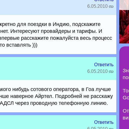
6.05.2010
нкретно для поездки в Индию, подскажите
инет. Интересуют провайдеры и тарифы. И
впервые расскажите пожалуйста весь процесс
то вставлять )))
Ответить
Зн
6.05.2010
по
кого нибудь сотового оператора, в Гоа лучше
То
учше наверное Айртел. Подробней не расскажу
Go
о АДСЛ через проводную телефонную линию.
От
ви
Ответить
6.05.2010