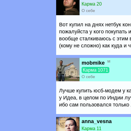
Карма 20
О себе
Вот купил на днях нетбук ко
пожалуйста у кого покупать 
вообще сталкиваюсь с этим 
(кому не сложно) как куда и ч
м
mobmike
Карма 1071
О себе
Лучше купить юсб-модем у ка
у Идеа, в целом по Индии л
ибо сам пользовался тольк
anna_vesna
Карма 11