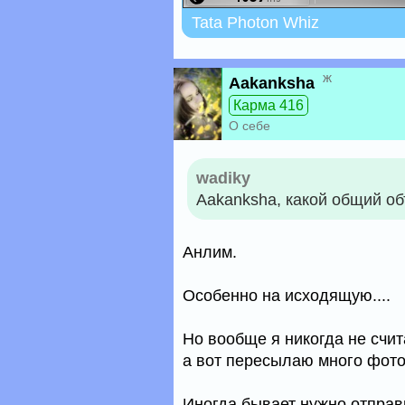
Tata Photon Whiz
ж
Aakanksha
Карма 416
О себе
wadiky
Aakanksha, какой общий о
Анлим.
Особенно на исходящую....
Но вообще я никогда не счит
а вот пересылаю много фото.
Иногда бывает нужно отправи