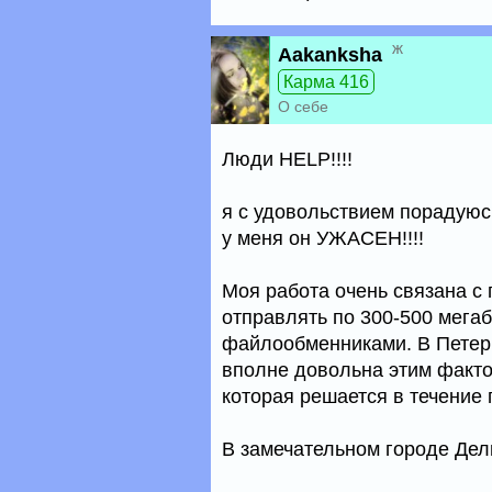
ж
Aakanksha
Карма 416
О себе
Люди HELP!!!!
я с удовольствием порадуюсь
у меня он УЖАСЕН!!!!
Моя работа очень связана с
отправлять по 300-500 мегаб
файлообменниками. В Петербу
вполне довольна этим факто
которая решается в течение 
В замечательном городе Дели