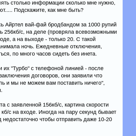
лять столько информации сколько мне нужно,
т..... Подскажите, как мне быть?
ь Айртел вай-фай бродбандом за 1000 рупий
ть 256кб/с, на деле (провряла всевозможными
ходе, а на выходе - только 20. С такой
анимала ночь. Ежедневные отключения,
ься, по много часов сидеть без инета.
 их "Турбо" с телефоной линией - после
заключения договоров, они заявили что
ль и мы не можем вам поставить ничего",
.
а с заявленной 156кб/с, картина скорости
 кб/с на входе. Иногда на пару секунд бывает
нд недостаточно чтобы отправить даже 10-20