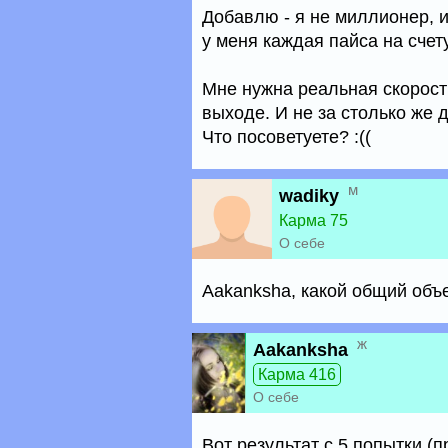
Добавлю - я не миллионер, и
у меня каждая пайса на счету
Мне нужна реальная скорость
выходе. И не за столько же 
Что посоветуете? :((
м
wadiky
Карма 75
О себе
Aakanksha, какой общий объ
ж
Aakanksha
Карма 416
О себе
Вот результат с 5 попытки (