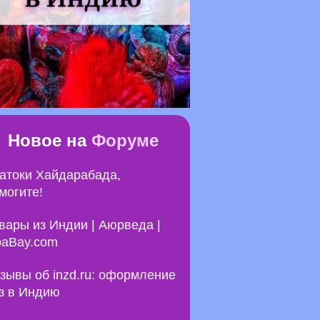
Новое на
Форуме
атоки Хайдарабада,
могите!
вары из Индии | Аюрведа |
aBay.com
зывы об inzd.ru: оформление
з в Индию