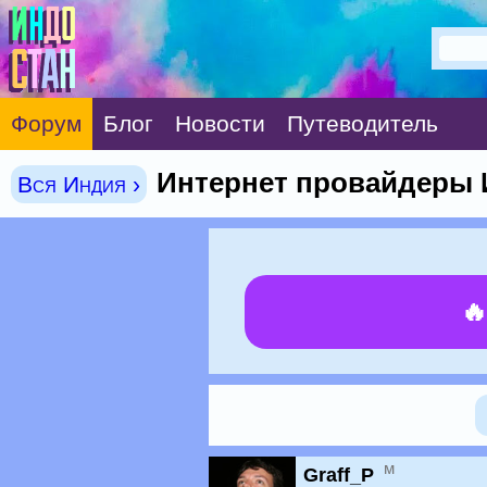
Форум
Блог
Новости
Путеводитель
Интернет провайдеры
Вся Индия ›

м
Graff_P