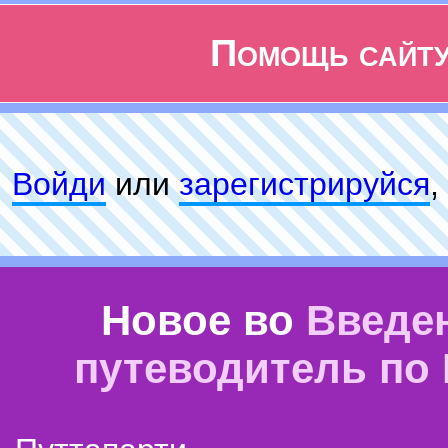
Помощь сайт
Войди
или
зарeгиcтpируйся
,
Новое во
Введе
путеводитель по