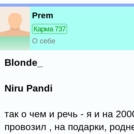
Prem
Карма 737
О себе
Blonde_
Niru Pandi
так о чем и речь - я и на 20
провозил , на подарки, родне,