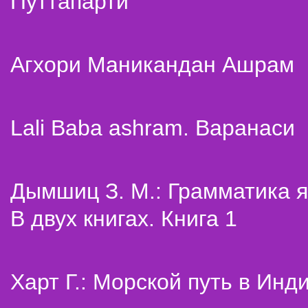
Путтапарти
Агхори Маникандан Ашрам
Lali Baba ashram. Варанаси
Дымшиц З. М.: Грамматика я
В двух книгах. Книга 1
Харт Г.: Морской путь в Инд