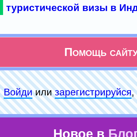
туристической визы в Ин
Помощь сайт
Войди
или
зарeгиcтpируйся
,
Новое в
Бло