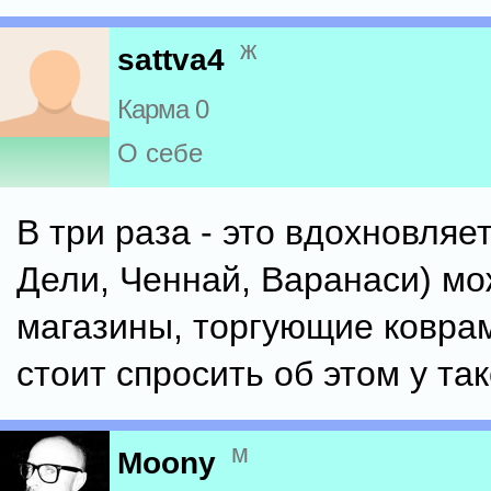
ж
sattva4
Карма 0
О себе
В три раза - это вдохновляет!
Дели, Ченнай, Варанаси) мо
магазины, торгующие ковра
стоит спросить об этом у та
м
Moony