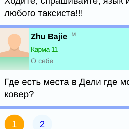
Ходите, спрашивайте, язык 
любого таксиста!!!
м
Zhu Bajie
Карма 11
О себе
Где есть места в Дели где м
ковер?
1
2