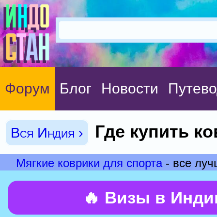
Форум
Блог
Новости
Путево
Где купить к
Вся Индия ›
Мягкие коврики для спорта
- все луч
🔥 Визы в Инд