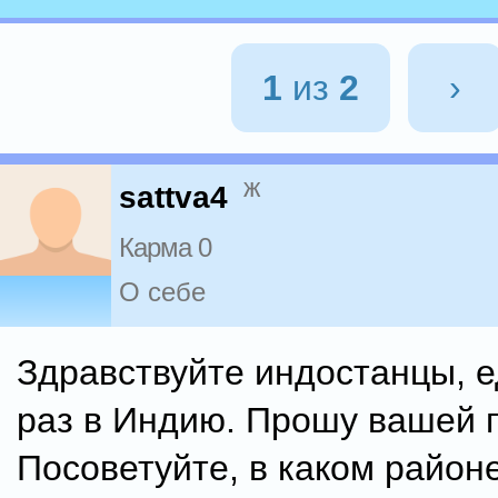
1
из
2
›
ж
sattva4
Карма 0
О себе
Здравствуйте индостанцы, 
раз в Индию. Прошу вашей 
Посоветуйте, в каком район