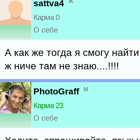
ж
sattva4
Карма 0
О себе
А как же тогда я смогу найти 
ж ниче там не знаю....!!!!
м
PhotoGraff
Карма 23
О себе