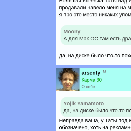
Большая вывеска Таты над их
продавали навело меня на мыс
я про это место никаких упо
Moony
А для Мак ОС там есть др
да, на диске было что-то по
м
arsenty
Карма 30
О себе
Yojik Yamamoto
да, на диске было что-то 
Неправда ваша, у Таты под М
обозначено, хоть на рекламн