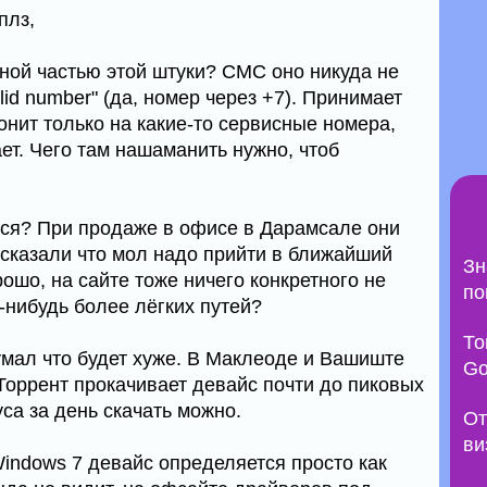
плз,
нной частью этой штуки? СМС оно никуда не
alid number" (да, номер через +7). Принимает
нит только на какие-то сервисные номера,
ет. Чего там нашаманить нужно, чтоб
тся? При продаже в офисе в Дарамсале они
 сказали что мол надо прийти в ближайший
Зн
ошо, на сайте тоже ничего конкретного не
по
-нибудь более лёгких путей?
То
умал что будет хуже. В Маклеоде и Вашиште
Go
Торрент прокачивает девайс почти до пиковых
са за день скачать можно.
От
ви
Windows 7 девайс определяется просто как