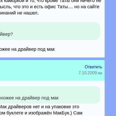
 каморкой и то, что кроме Таты они ничего не
ль, что это и есть офис Таты.... но на сайте
минаний не нашел.
айвер?
хожее на драйвер под мак
Ответить
7.10.2009
похожее на драйвер под мак
ак драйверов нет и на упаковке это
ом буклете и изображён МакБук.) Сам