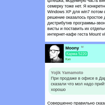
флешка, модемную часть вин
семерку тоже нет. Я конкрет
Windows XP для win7 потом с
решение оказалось простое 
дистрибутив программы-звон
висты и поставить их отдель
интернет-кафе геста Mount v
м
Moony
Карма 5220
Кэп
Yojik Yamamoto
При продаже в офисе в Дар
сказали что мол надо прий
хорошо
Совершенно правильно сказа