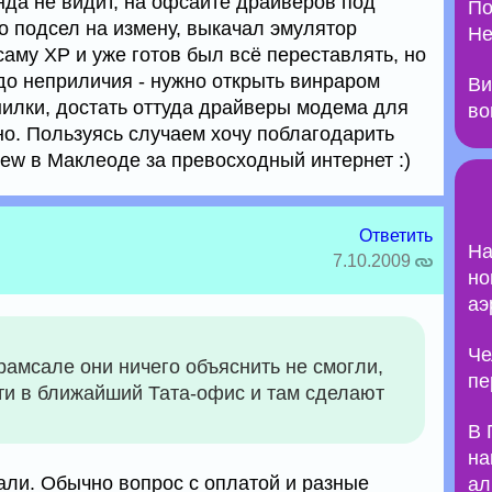
да не видит, на офсайте драйверов под
По
но подсел на измену, выкачал эмулятор
Не
аму XP и уже готов был всё переставлять, но
до неприличия - нужно открыть винраром
Ви
илки, достать оттуда драйверы модема для
во
но. Пользуясь случаем хочу поблагодарить
iew в Маклеоде за превосходный интернет :)
Ответить
На
7.10.2009
но
аэ
Че
амсале они ничего объяснить не смогли,
пе
ти в ближайший Тата-офис и там сделают
В 
на
ли. Обычно вопрос с оплатой и разные
ал