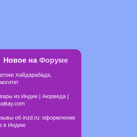
Новое на
Форуме
атоки Хайдарабада,
могите!
вары из Индии | Аюрведа |
aBay.com
зывы об inzd.ru: оформление
з в Индию