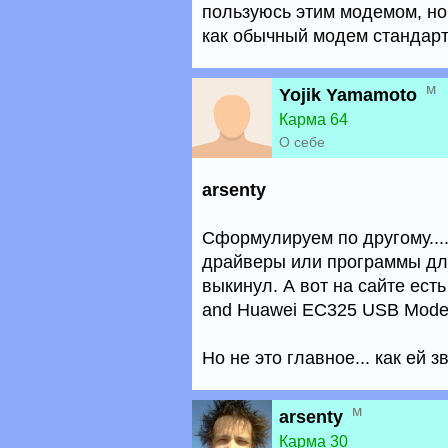
пользуюсь этим модемом, но 
как обычный модем стандар
м
Yojik Yamamoto
Карма 64
О себе
arsenty
Сформулируем по другому....
драйверы или программы для 
выкинул. А вот на сайте есть
and Huawei EC325 USB Mode
Но не это главное... как ей з
м
arsenty
Карма 30