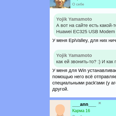
О себе
Yojik Yamamoto
А вот на сайте есть какой-т
Huawei EC325 USB Modem 
У меня EpiValley, для них ни
Yojik Yamamoto
как ей звонить-то? :) И как
У меня для Win устанавлива
помощью него всё отправляе
специальными pack'ами (у аге
другой.
ж
___ann___
Карма 16