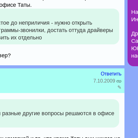
офисе Таты.
На
Ин
тое до неприличия - нужно открыть
граммы-звонилки, достать оттуда драйверы
Др
ить их отдельно
Са
ЮН
вер?
на
Ответить
7.10.2009
✎
и разные другие вопросы решаются в офисе