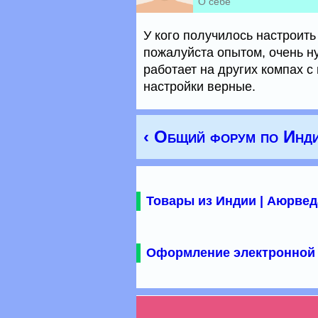
О себе
У кого получилось настроить
пожалуйста опытом, очень н
работает на других компах с 
настройки верные.
‹ Общий форум по Инд
Товары из Индии | Аюрвед
Оформление электронной 