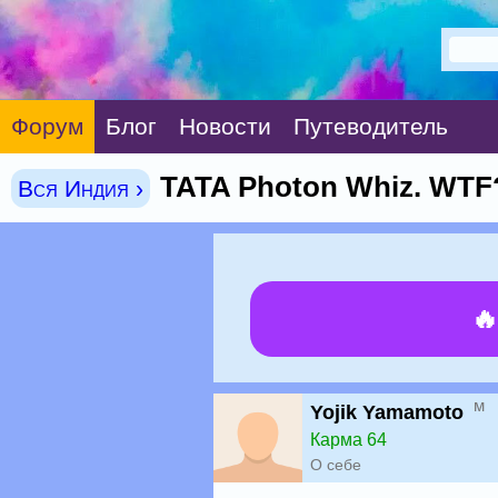
Форум
Блог
Новости
Путеводитель
TATA Photon Whiz. WTF
Вся Индия ›

м
Yojik Yamamoto
Карма 64
О себе