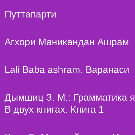
Путтапарти
Агхори Маникандан Ашрам
Lali Baba ashram. Варанаси
Дымшиц З. М.: Грамматика я
В двух книгах. Книга 1