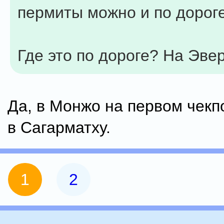
пермиты можно и по дорог
Где это по дороге? На Эве
Да, в Монжо на первом чекпо
в Сагарматху.
1
2