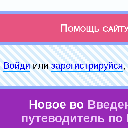
Помощь сайт
Войди
или
зарeгиcтpируйся
,
Новое во
Введе
путеводитель по