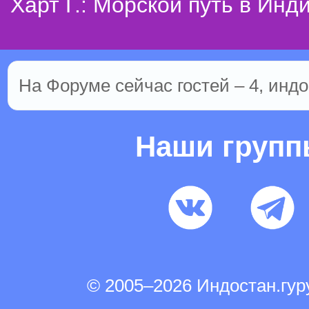
Харт Г.: Морской путь в Инд
На Форуме сейчас гостей – 4, индо
Наши груп
© 2005–2026 Индостан.гу