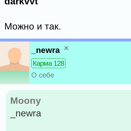
darkvvt
Можно и так.
ж
_newra
Карма 128
О себе
Moony
_newra