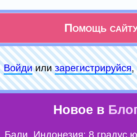
Помощь сайт
Войди
или
зарeгиcтpируйся
,
Новое в
Бло
Бали, Индонезия: 8 градус 