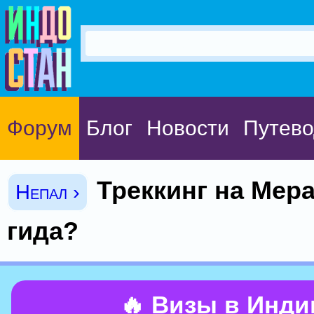
Форум
Блог
Новости
Путево
Треккинг на Мера
Непал ›
гида?
🔥 Визы в Инд