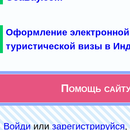
Оформление электронной
туристической визы в Ин
Помощь сайт
Войди
или
зарeгиcтpируйся
,