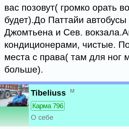
вас позовут( громко орать в
будет).До Паттайи автобусы
Джомтьена и Сев. вокзала.А
кондиционерами, чистые. П
места с права( там для ног 
больше).
м
Tibeliuss
Карма 796
О себе