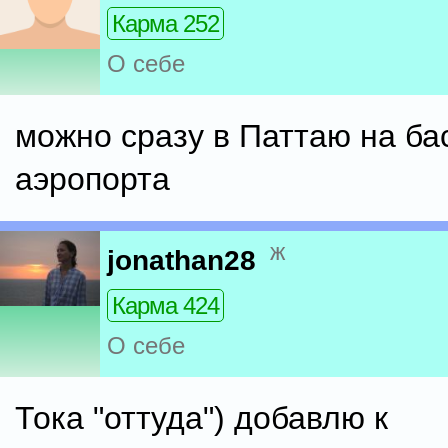
Карма 252
О себе
можно сразу в Паттаю на бас
аэропорта
ж
jonathan28
Карма 424
О себе
Тока "оттуда") добавлю к