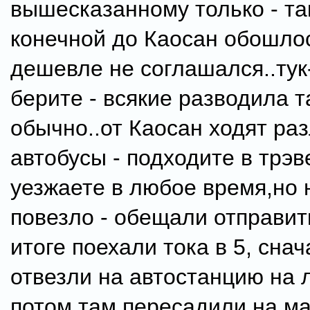
вышесказанному только - та
конечной до Каосан обошлос
дешевле не соглашался..тук
берите - всякие разводила 
обычно..от Каосан ходят ра
автобусы - подходите в трэв
уезжаете в любое время,но 
повезло - обещали отправить
итоге поехали тока в 5, сна
отвезли на автостанцию на 
потом там пересадили на м