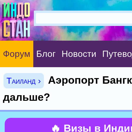
Форум
Блог
Новости
Путево
Аэропорт Бангк
Таиланд ›
дальше?
🔥 Визы в Инд