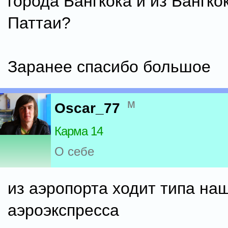
города Бангкока и из Бангко
Паттаи?
Заранее спасибо большое
м
Oscar_77
Карма 14
О себе
из аэропорта ходит типа на
аэроэкспресса