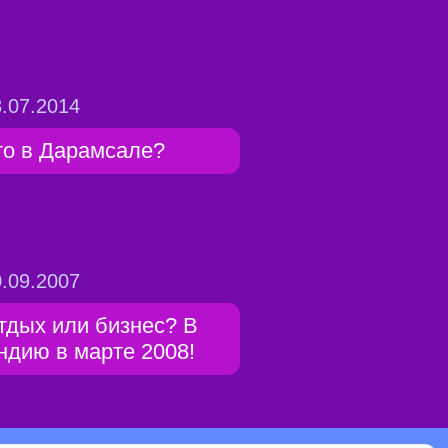
.07.2014
то в Дарамсале?
.09.2007
тдых или бизнес? В
ндию в марте 2008!