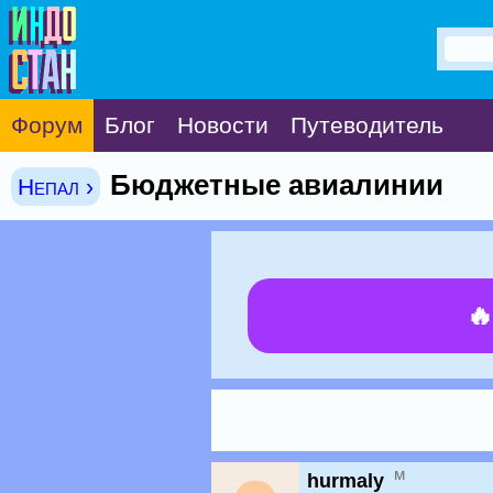
Форум
Блог
Новости
Путеводитель
Бюджетные авиалинии
Непал ›

м
hurmaly