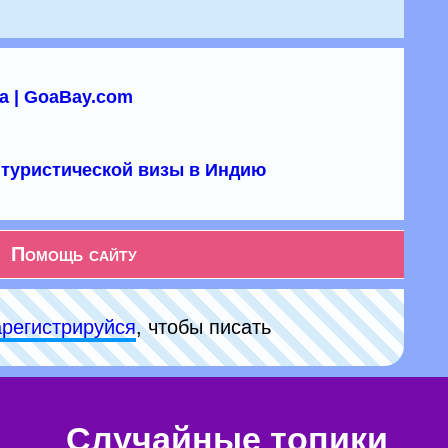
а | GoaBay.com
туристической визы в Индию
Помощь сайту
арeгиcтpируйся
, чтобы писать
Случайные топики