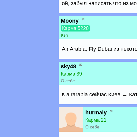
ой, забыл написать что из м
м
Moony
Карма 5220
Кэп
Air Arabia, Fly Dubai из нек
ж
sky48
Карма 39
О себе
в airarabia сейчас Киев → Ка
м
hurmaly
Карма 21
О себе