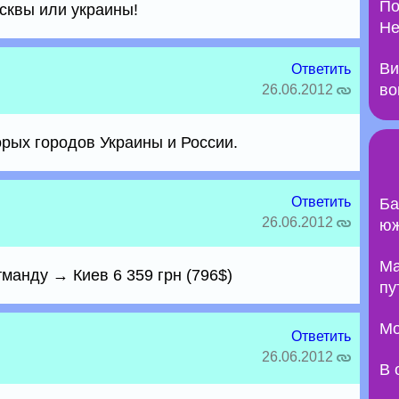
По
осквы или украины!
Не
Ви
Ответить
во
26.06.2012
оторых городов Украины и России.
Ответить
Ба
26.06.2012
юж
Ma
тманду → Киев 6 359 грн (796$)
пу
Мо
Ответить
26.06.2012
В 