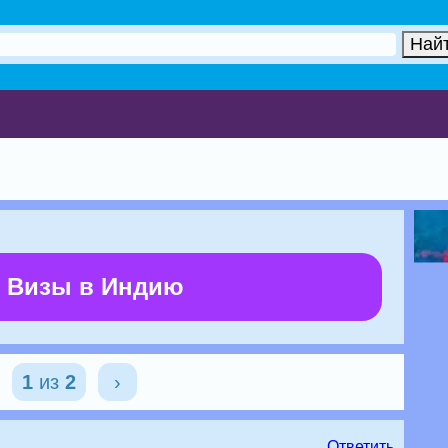
 Визы в Индию
1
из
2
›
Ответить