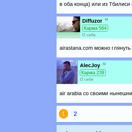
в оба конца) или из Тбилиси 
м
Diffuzor
Карма 564
О себе
airastana.com можно глянуть
м
AlecJoy
Карма 239
О себе
air arabia со своими нынешн
1
2