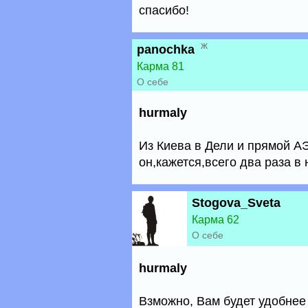
спасибо!
ж
panochka
Карма 81
О себе
hurmaly
Из Киева в Дели и прямой 
он,кажется,всего два раза в
Stogova_Sveta
Карма 62
О себе
hurmaly
Взможно, Вам будет удобнее