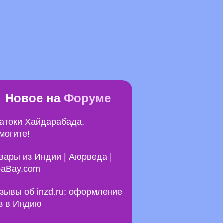
Новое на
Форуме
атоки Хайдарабада,
могите!
вары из Индии | Аюрведа |
aBay.com
зывы об inzd.ru: оформление
з в Индию