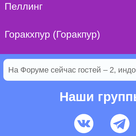
Пеллинг
Горакхпур (Горакпур)
На Форуме сейчас гостей – 2, индо
Наши груп