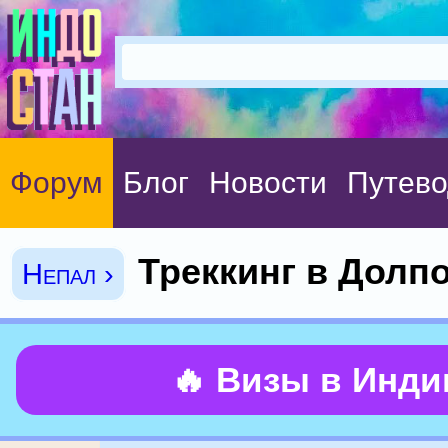
Форум
Блог
Новости
Путево
Треккинг в Долп
Непал ›
🔥 Визы в Инд