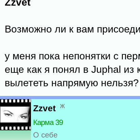
Zzvet
Возможно ли к вам присоед
у меня пока непонятки с пе
еще как я понял в Juphal из
вылететь напрямую нельзя?
ж
Zzvet
Карма 39
О себе