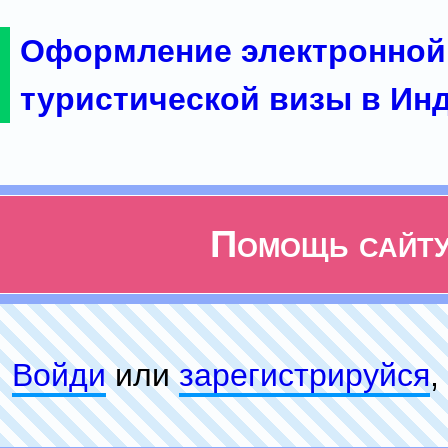
Оформление электронной
туристической визы в Ин
Помощь сайт
Войди
или
зарeгиcтpируйся
,