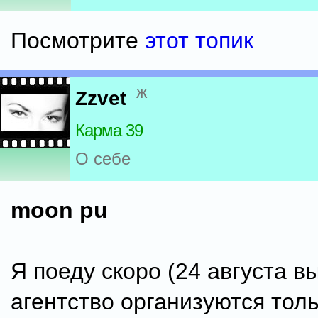
Посмотрите
этот топик
ж
Zzvet
Карма 39
О себе
moon pu
Я поеду скоро (24 августа в
агентство организуются тол