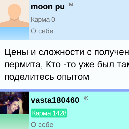
м
moon pu
Карма 0
О себе
Цены и сложности с получе
пермита, Кто -то уже был т
поделитесь опытом
ж
vasta180460
Карма 1428
О себе