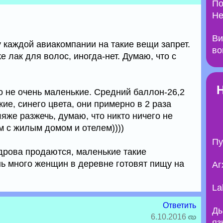
По
Не
Ви
 каждой авиакомпании на такие вещи запрет.
во
 лак для волос, иногда-нет. Думаю, что с
о не очень маленькие. Средний баллон-26,2
кие, синего цвета, они примерно в 2 раза
яже разжечь, думаю, что никто ничего не
ом с жилым домом и отелем))))
Пу
и дрова продаются, маленькие такие
ень много женщин в деревне готовят пищу на
Аг
La
Ответить
Ды
6.10.2016
яз