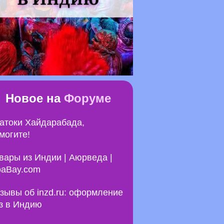
Новое на
Форуме
атоки Хайдарабада,
могите!
вары из Индии | Аюрведа |
aBay.com
зывы об inzd.ru: оформление
з в Индию