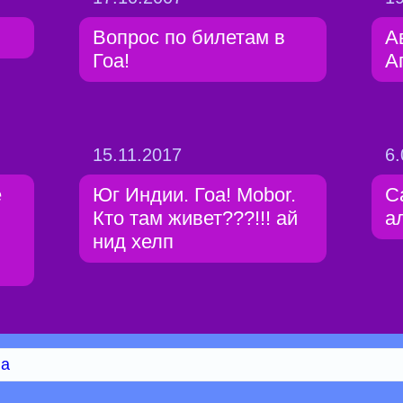
Вопрос по билетам в
А
Гоа!
А
15.11.2017
6.
е
Юг Индии. Гоа! Mobor.
С
Кто там живет???!!! ай
а
нид хелп
na