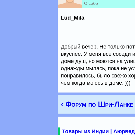
О себе
Lud_Mila
Добрый вечер. Не только пото
вкуснее. У меня все соседи и
доме душ, но моются на улиц
однажды мылась, пока не ус
понравилось, было свежо хо
чем когда моюсь в доме. )))
‹ Форум по Шри-Ланке
Товары из Индии | Аюрвед