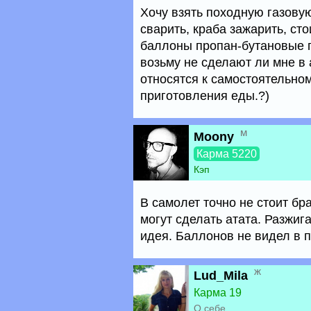
Хочу взять походную газовую
сварить, краба зажарить, ст
баллоны пропан-бутановые п
возьму не сделают ли мне в 
относятся к самостоятельном
приготовления еды.?)
м
Moony
Карма 5220
Кэп
В самолет точно не стоит бра
могут сделать атата. Разжиг
идея. Баллонов не видел в 
ж
Lud_Mila
Карма 19
О себе