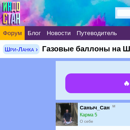
Форум
Блог
Новости
Путеводитель
Газовые баллоны на Ш
Шри-Ланка ›

м
Саныч_Сан
Карма 5
О себе