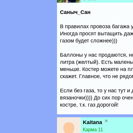
Саныч_Сан
В правилах провоза багажа у
Иногда просят вытащить даже
газом будет сложнее)))
Баллоны у нас продаются, н
литра (желтый). Есть малень
меньше. Костер можете на пл
скажет. Главное, что не ряд
Если без газа, то у нас тут 
вязаночки)))) До сих пор оч
костре, т.к. газ дорогой!
ж
Kaitana
Карма 11