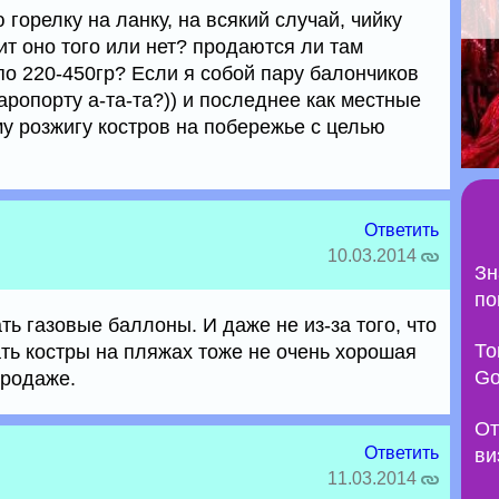
 горелку на ланку, на всякий случай, чийку
оит оно того или нет? продаются ли там
о 220-450гр? Если я собой пару балончиков
аропорту а-та-та?)) и последнее как местные
у розжигу костров на побережье с целью
Ответить
10.03.2014
Зн
по
ть газовые баллоны. И даже не из-за того, что
То
ать костры на пляжах тоже не очень хорошая
Go
продаже.
От
Ответить
ви
11.03.2014