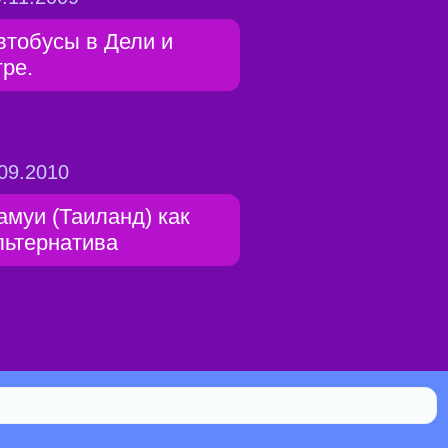
втобусы в Дели и
гре.
09.2010
амуи (Таиланд) как
льтернатива