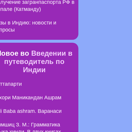
лучение загранпаспорта РФ в
пале (Катманду)
зы в Индию: новости и
просы
Новое во
Введении в
путеводитель по
Индии
ттапарти
хори Маникандан Ашрам
li Baba ashram. Варанаси
мшиц З. М.: Грамматика
ыка хинди. В двух книгах.