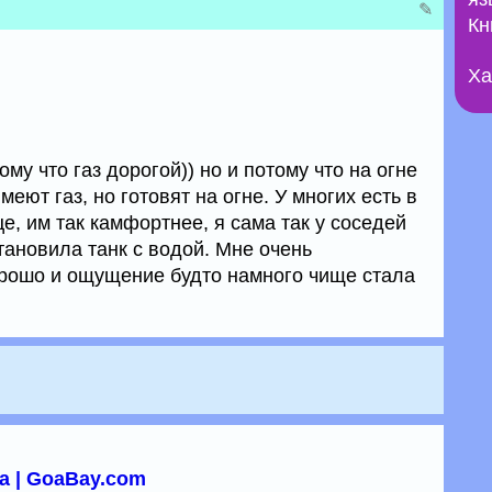
✎
Кн
Ха
му что газ дорогой)) но и потому что на огне
меют газ, но готовят на огне. У многих есть в
е, им так камфортнее, я сама так у соседей
тановила танк с водой. Мне очень
рошо и ощущение будто намного чище стала
а | GoaBay.com