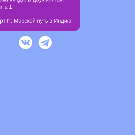
ига 1
рт Г.: Морской путь в Индию