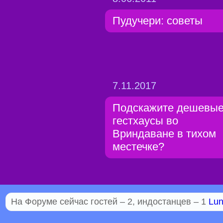
Пудучери: советы
7.11.2017
Подскажите дешевы
гестхаусы во
Вриндаване в тихом
местечке?
На Форуме сейчас гостей – 2, индостанцев – 1
Lu