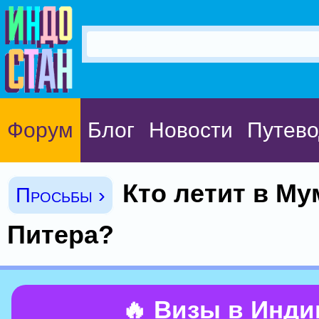
Форум
Блог
Новости
Путево
Кто летит в Му
Просьбы ›
Питера?
🔥 Визы в Инд