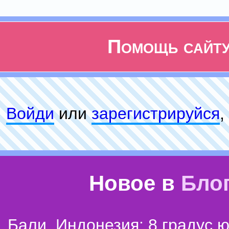
Помощь сайт
Войди
или
зарeгиcтpируйся
,
Новое в
Бло
Бали, Индонезия: 8 градус 