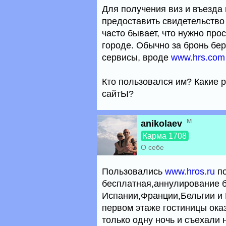
Для получения виз и въезда 
предоставить свидетельство 
часто бывает, что нужно про
городе. Обычно за бронь бер
сервисы, вроде
www.hrs.com
Кто пользовался им? Какие 
сайтЫ?
м
anikolaev
Карма 1708
О себе
Пользовались
www.hros.ru
по
бесплатная,аннулирование б
Испании,Франции,Бельгии и
первом этаже гостиницы ока
только одну ночь и съехали 