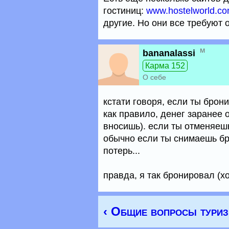
гостиниц:
www.hostelworld.c
другие. Но они все требуют о
м
bananalassi
Карма 152
О себе
кстати говоря, если ты брони
как правило, денег заранее 
вносишь). если ты отменяешь
обычно если ты снимаешь бро
потерь...
правда, я так бронировал (х
‹ Общие вопросы тури