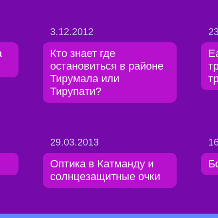
3.12.2012
23
а
Кто знает где
E
остановиться в районе
т
Тирумала или
т
Тирупати?
29.03.2013
16
Оптика в Катманду и
Б
солнцезащитные очки