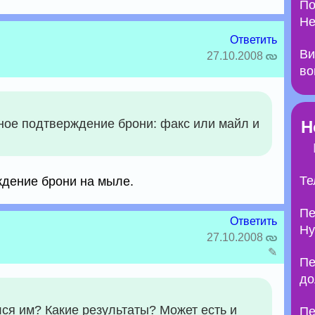
По
Не
Ответить
Ви
27.10.2008
во
ое подтверждение брони: факс или майл и
Н
Те
ждение брони на мыле.
Пе
Ответить
Ну
27.10.2008
✎
Пе
до
ся им? Какие результаты? Может есть и
Пе