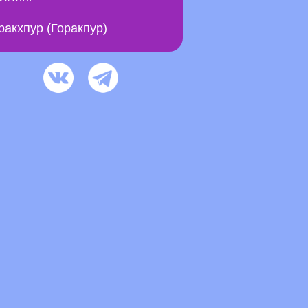
ракхпур (Горакпур)