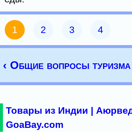
1
2
3
4
‹ Общие вопросы туризма
Товары из Индии | Аюрвед
GoaBay.com