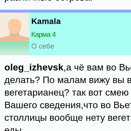
Kamala
Карма 4
О себе
oleg_izhevsk
,а чё вам во В
делать? По малам вижу вы 
вегетарианец? так вот смею
Вашего сведения,что во Вь
столлицы вообще нету веге
еды.