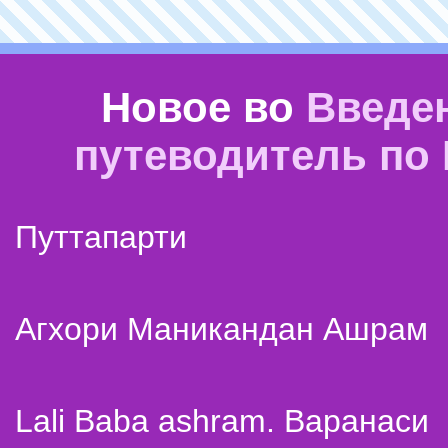
Новое во
Введе
путеводитель по
Путтапарти
Агхори Маникандан Ашрам
Lali Baba ashram. Варанаси