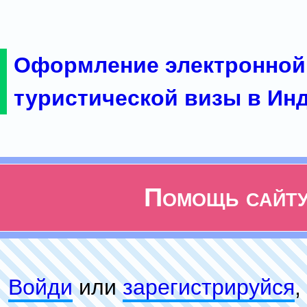
Оформление электронной
туристической визы в Ин
Помощь сайт
Войди
или
зарeгиcтpируйся
,