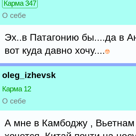
Карма 347
О себе
Эх..в Патагонию бы....да в Ан
вот куда давно хочу....
oleg_izhevsk
Карма 12
О себе
А мне в Камбоджу , Вьетнам