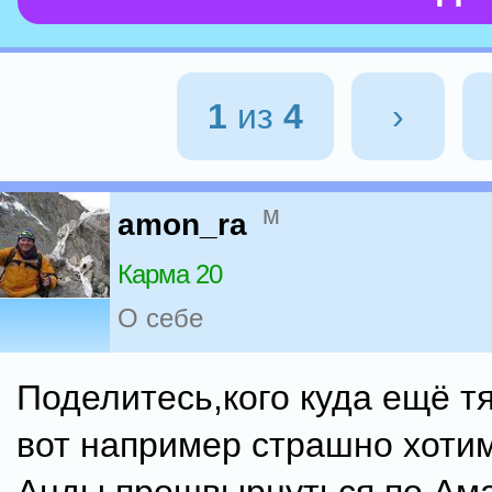
1
из
4
›
м
amon_ra
Карма 20
О себе
Поделитесь,кого куда ещё т
вот например страшно хоти