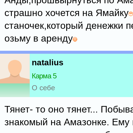
Анды,прошвырнуться по Ама
страшно хочется на Ямайку
станочек,который денежки п
озьму в аренду
natalius
Карма 5
О себе
Тянет- то оно тянет... Побыв
знакомый на Амазонке. Ему 