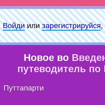
Войди
или
зарeгиcтpируйся
,
Новое во
Введе
путеводитель по
Путтапарти