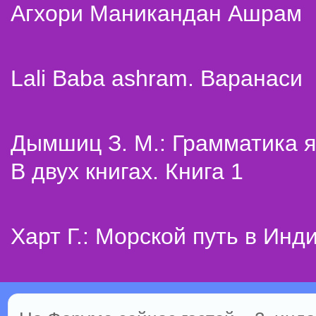
Агхори Маникандан Ашрам
Lali Baba ashram. Варанаси
Дымшиц З. М.: Грамматика я
В двух книгах. Книга 1
Харт Г.: Морской путь в Инд