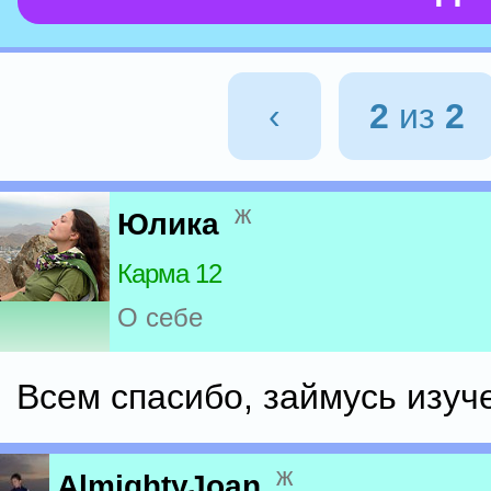
‹
2
из
2
ж
Юлика
Карма 12
О себе
Всем спасибо, займусь изуч
ж
AlmightyJoan