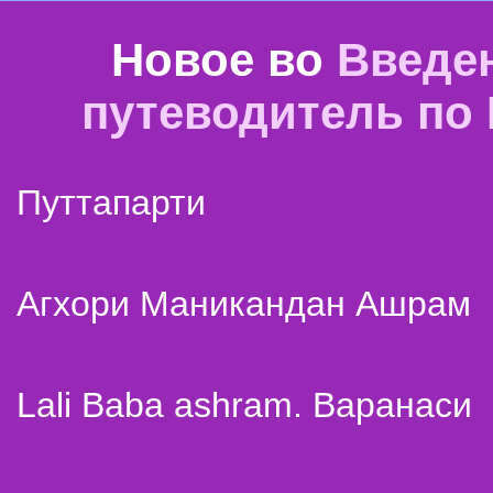
Новое во
Введе
путеводитель по
Путтапарти
Агхори Маникандан Ашрам
Lali Baba ashram. Варанаси