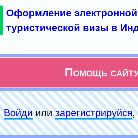
Оформление электронной
туристической визы в Ин
Помощь сайт
Войди
или
зарeгиcтpируйся
,