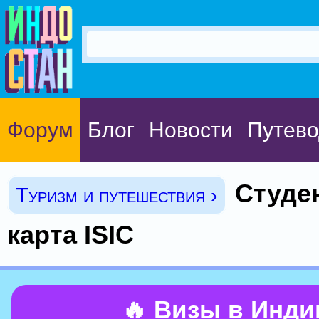
Форум
Блог
Новости
Путево
Студе
Туризм и путешествия ›
карта ISIC
🔥 Визы в Инд