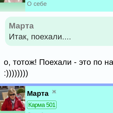
О себе
Марта
Итак, поехали....
о, тотож! Поехали - это по 
:))))))))
ж
Марта
Карма 501