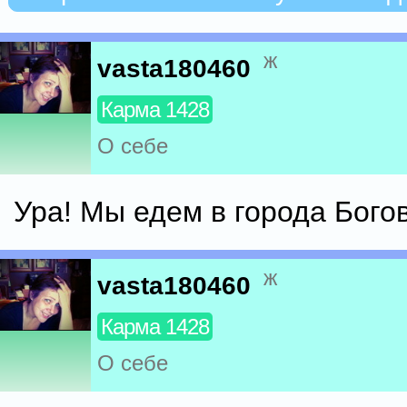
ж
vasta180460
Карма 1428
О себе
Ура! Мы едем в города Богов
ж
vasta180460
Карма 1428
О себе