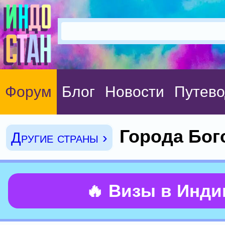
Форум
Блог
Новости
Путево
Города Бог
Другие страны ›
🔥 Визы в Инд