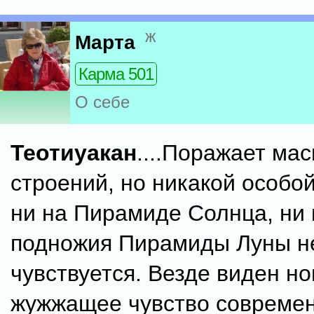
ж
Марта
Карма 501
О себе
Теотиуакан
....Поражает ма
строений, но никакой особой
ни на Пирамиде Солнца, ни 
подножия Пирамиды Луны н
чувствуется. Везде виден но
жужжащее чувство совреме