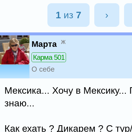
1
из
7
›
ж
Марта
Карма 501
О себе
Мексика... Хочу в Мексику...
знаю...
Как ехать ? Дикарем ? С ту