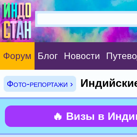
Форум
Блог
Новости
Путево
Индийски
Фото-репортажи ›
🔥 Визы в Инд