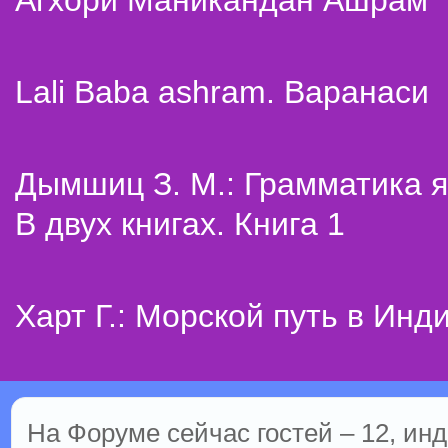
Агхори Маникандан Ашрам
Lali Baba ashram. Варанаси
Дымшиц З. М.: Грамматика я
В двух книгах. Книга 1
Харт Г.: Морской путь в Инд
На Форуме сейчас гостей – 12, инд