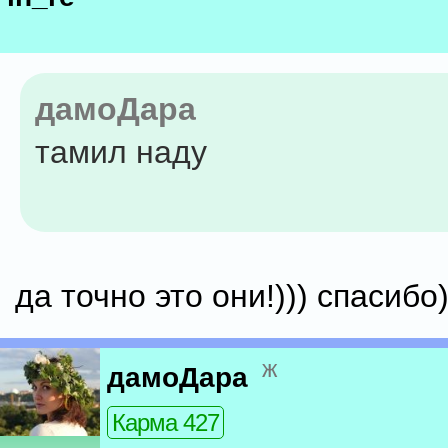
дамоДара
тамил наду
да точно это они!))) спасибо)
ж
дамоДара
Карма 427