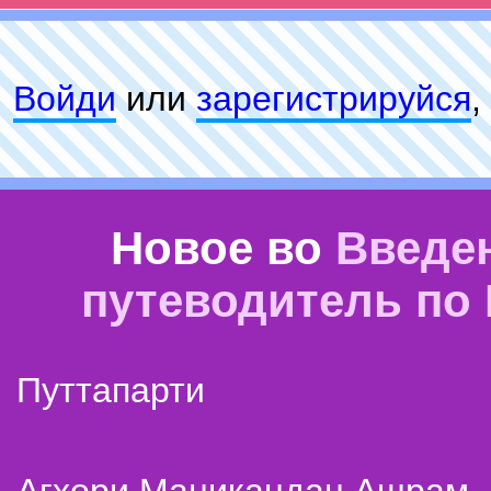
Войди
или
зарeгиcтpируйся
,
Новое во
Введе
путеводитель по
Путтапарти