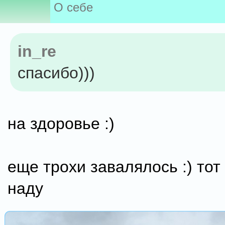
О себе
in_re
спасибо)))
на здоровье :)
еще трохи завалялось :) тот
наду