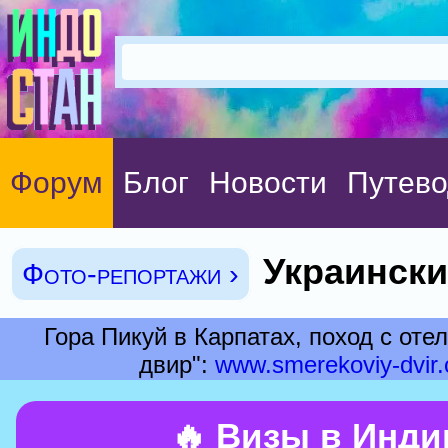
Форум
Блог
Новости
Путево
Украински
Фото-репортажи ›
Гора Пикуй в Карпатах, поход с от
двир":
www.smerekoviy-dvir
🔥 Визы в Инд