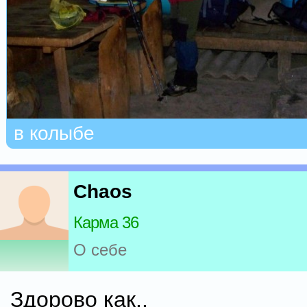
в колыбе
Chaos
Карма 36
О себе
Здорово как..