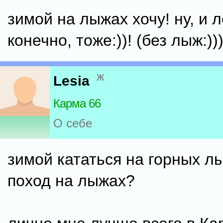
зимой на лыжах хочу! ну, и 
конечно, тоже:))! (без лыж:))))
ж
Lesia
Карма 66
О себе
зимой кататься на горных л
поход на лыжах?