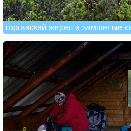
горганский жереп и замшелые к