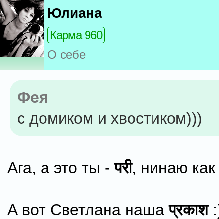
Юлиана
Карма 960
О себе
Фея
с домиком и хвостиком)))
Ага, а это ты -
परी
, нинаю как 
А вот Светлана наша
प्रकाश
: