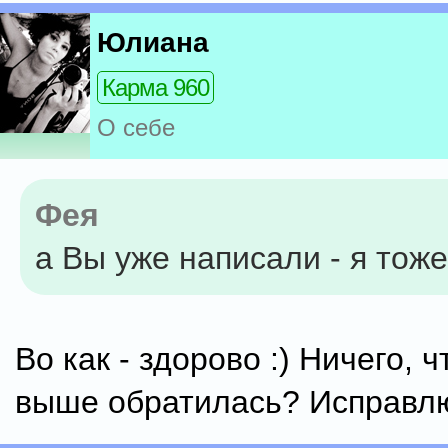
Юлиана
Карма 960
О себе
Фея
а Вы уже написали - я тоже
Во как - здорово :) Ничего, ч
выше обратилась? Исправлю