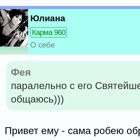
Юлиана
Карма 960
О себе
Фея
паралельно с его Святейш
общаюсь)))
Привет ему - сама робею обр