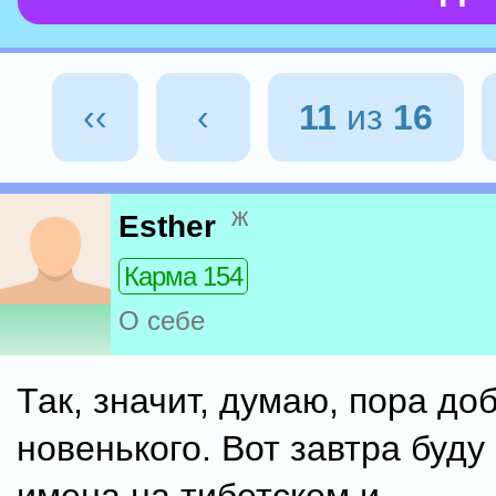
‹‹
‹
11
из
16
ж
Esther
Карма 154
О себе
Так, значит, думаю, пора до
новенького. Вот завтра буду