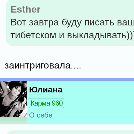
Esther
Вот завтра буду писать ва
тибетском и выкладывать)))))
заинтриговала....
Юлиана
Карма 960
О себе