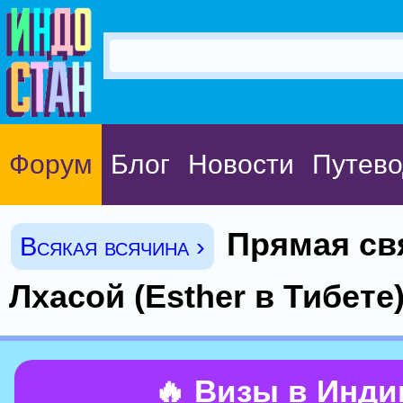
Форум
Блог
Новости
Путево
Прямая св
Всякая всячина ›
Лхасой (Esther в Тибете
🔥 Визы в Инд