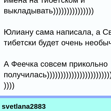
имена на тибетском и
выкладывать)))))))))))))))
Юлиану сама написала, а Св
тибетски будет очень необы
А Феечка совсем прикольно
получилась)))))))))))))))))))))))))
))))
svetlana2883