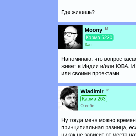
Где живешь?
м
Moony
Карма 5220
Кэп
Напоминаю, что вопрос касае
живет в Индии и/или ЮВА. И
или своими проектами.
м
Wladimir
Карма 263
О себе
Ну тогда меня можно временн
принципиальная разница, ес
никак не зависит от места н