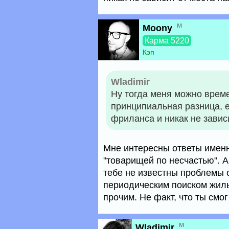
м
Moony
Карма 5220
Кэп
Wladimir
Ну тогда меня можно време
принципиальная разница, е
фриланса и никак не завис
Мне интересны ответы именно
"товарищей по несчастью". А
тебе не известны проблемы 
периодическим поиском жиль
прочим. Не факт, что ты смо
м
Wladimir