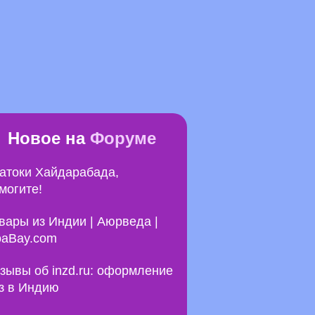
Новое на
Форуме
атоки Хайдарабада,
могите!
вары из Индии | Аюрведа |
aBay.com
зывы об inzd.ru: оформление
з в Индию