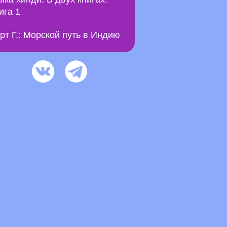
ига 1
рт Г.: Морской путь в Индию