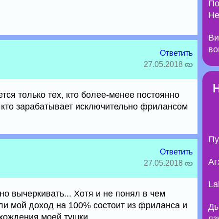
По
Не
Ви
во
Ответить
27.05.2018
тся только тех, кто более-менее постоянно
 кто зарабатывает исключительно фрилансом
Пу
Ответить
Аг
27.05.2018
La
о вычеркивать... Хотя и не понял в чем
ли мой доход на 100% состоит из фриланса и
Ды
ахождения моей тушки...
яз