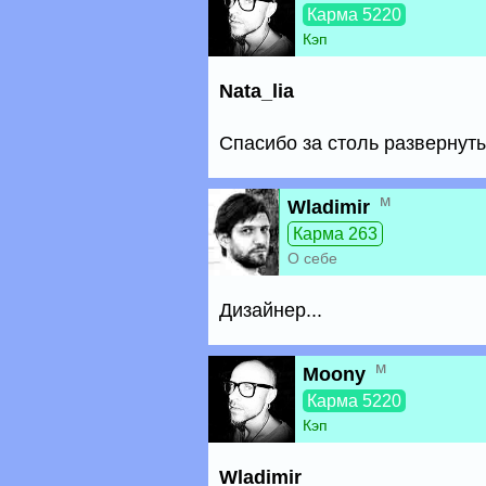
Карма 5220
Кэп
Nata_lia
Спасибо за столь развернуты
м
Wladimir
Карма 263
О себе
Дизайнер...
м
Moony
Карма 5220
Кэп
Wladimir