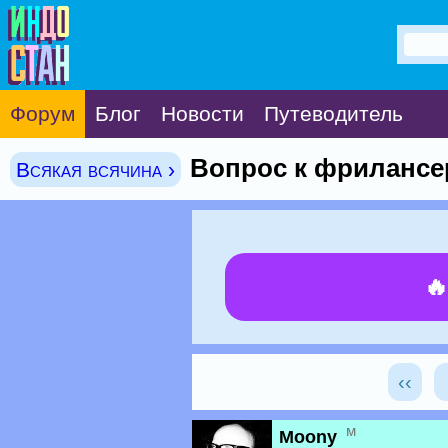
Форум
Блог
Новости
Путеводитель
Вопрос к фрилансе
Всякая всячина ›

‹‹
м
Moony