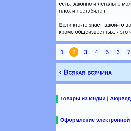
есть, законно и легально мо
плох и нестабилен.
Если кто-то знает какой-то 
кроме общеизвестных, - это 
1
2
3
4
5
6
7
‹ Всякая всячина
Товары из Индии | Аюрвед
Оформление электронной 