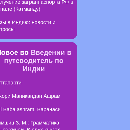
лучение загранпаспорта РФ в
пале (Катманду)
зы в Индию: новости и
просы
Новое во
Введении в
путеводитель по
Индии
ттапарти
хори Маникандан Ашрам
li Baba ashram. Варанаси
мшиц З. М.: Грамматика
ыка хинди. В двух книгах.