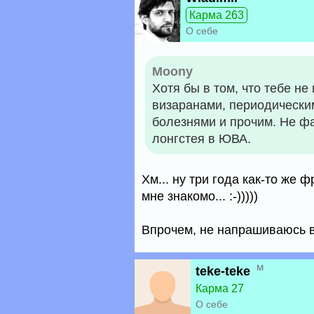
Карма 263
О себе
Moony
Хотя бы в том, что тебе н
визаранами, периодически
болезнями и прочим. Не фа
лонгстея в ЮВА.
Хм... ну три года как-то же 
мне знакомо... :-)))))
Впрочем, не напрашиваюсь в 
м
teke-teke
Карма 27
О себе