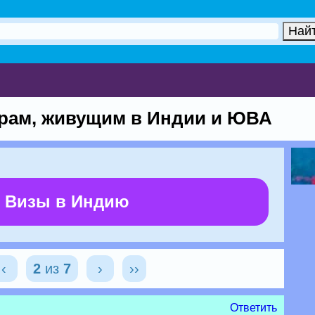
рам, живущим в Индии и ЮВА
 Визы в Индию
‹
2
из
7
›
››
Ответить