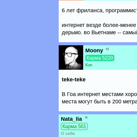
6 лет фриланса, программист
интернет везде более-менее 
дерьмо. во Вьетнаме -- самы
м
Moony
Карма 5220
Кэп
teke-teke
В Гоа интернет местами хоро
места могут быть в 200 метра
ж
Nata_lia
Карма 501
О себе