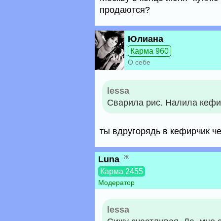
продаются?
Юлиана
Карма 960
О себе
lessa
Сварила рис. Налила кефир
ты вдругорядь в кефирчик че
ж
Luna
Карма 2455
Модератор
lessa