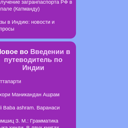
лучение загранпаспорта РФ в
пале (Катманду)
зы в Индию: новости и
просы
Новое во
Введении в
путеводитель по
Индии
ттапарти
хори Маникандан Ашрам
li Baba ashram. Варанаси
мшиц З. М.: Грамматика
ыка хинди. В двух книгах.