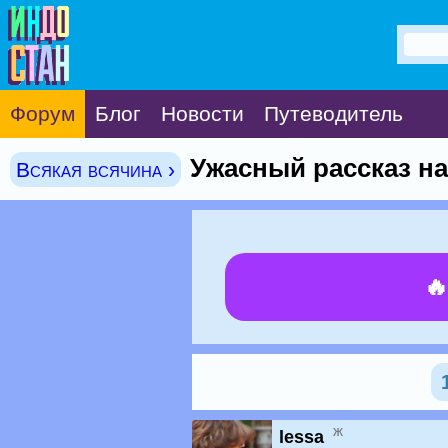
Форум
Блог
Новости
Путеводитель
Ужасный рассказ на 
Всякая всячина ›

ж
lessa