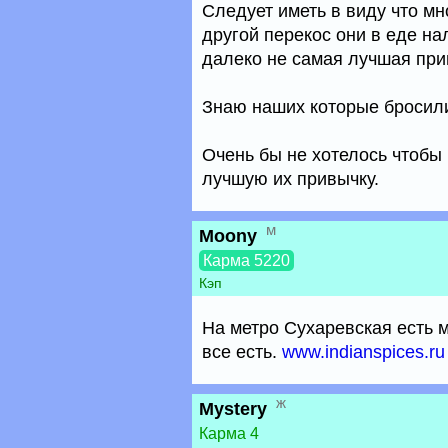
Следует иметь в виду что мно
другой перекос они в еде на
далеко не самая лучшая при
Знаю наших которые бросили п
Очень бы не хотелось чтобы
лучшую их привычку.
м
Moony
Карма 5220
Кэп
На метро Сухаревская есть м
все есть.
www.indianspices.ru
ж
Mystery
Карма 4