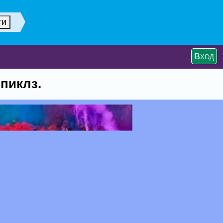
Вход
 пиклз.