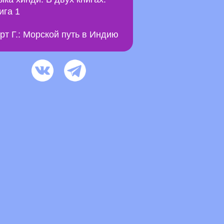
ига 1
рт Г.: Морской путь в Индию