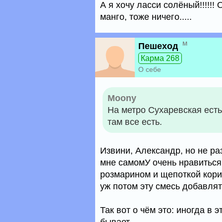
А я хочу ласси солёный!!!!!
манго, тоже ничего.....
м
Пешеход
Карма 268
О себе
Moony
На метро Сухаревская есть
там все есть.
Извини, Александр, но не р
мне самомУ очень нравиться
розмарином и щепоткой корич
уж потом эту смесь добавлять 
Так вот о чём это: иногда в