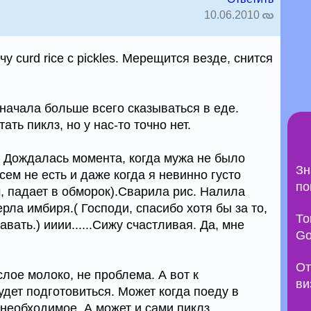
10.06.2010
 curd rice c pickles. Мерещится везде, снится
начала больше всего сказываться в еде.
ть пиклз, но у нас-то точно нет.
. Дождалась момента, когда мужа не было
Зн
сем не есть и даже когда я невинно густо
по
 падает в обморок).Сварила рис. Налила
рла имбиря.( Господи, спасибо хотя бы за то,
То
вать.) ииии......Сижу счастливая. Да, мне
Go
От
лое молоко, не проблема. А вот к
ви
дет подготовиться. Может когда поеду в
 необходимое. А может и сами пиклз