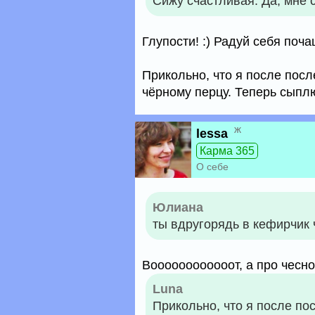
Сижу счастливая. Да, мне 
Глупости! :) Радуй себя поча
Прикольно, что я после пос
чёрному перцу. Теперь сыплю 
ж
lessa
Карма 365
О себе
Юлиана
ты вдругорядь в кефирчик 
Воооооооооооот, а про чесно
Luna
Прикольно, что я после по