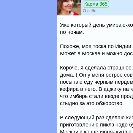
Карма 365
О себе
Уже который день умираю-хочу
по ночам.
Похоже, моя тоска по Индии 
Может в Москве и можно доста
Короче, я сделала страшное
дома. ( Он у меня острое сов
посыпаю еду черным перцем,
кефира в него. В аджику нате
что имбирь стали везде прода
стыдно за это обжорство.
В следующий раз сделаю кис
приготовлению пиклз надо бу
Москву в конце июня- куплю