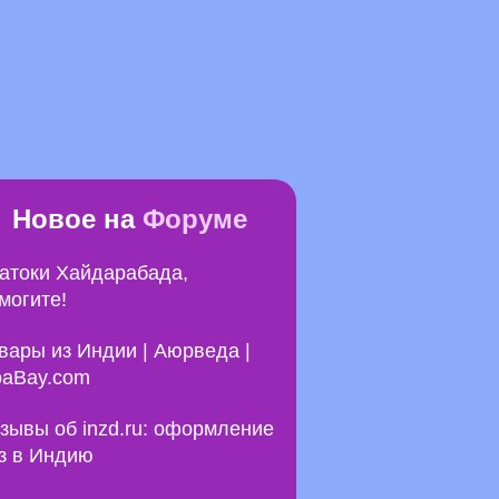
Новое на
Форуме
атоки Хайдарабада,
могите!
вары из Индии | Аюрведа |
aBay.com
зывы об inzd.ru: оформление
з в Индию