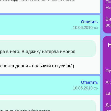
По
Не
Ви
Ответить
во
10.06.2010
а в него. В аджику натерла имбиря
сночка давни - пальчики откусишь))
Пу
Аг
Ответить
10.06.2010
La
Ды
яз