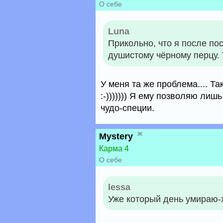
О себе
Luna
Прикольно, что я после по
душистому чёрному перцу. 
У меня та же проблема.... Т
:-))))))) Я ему позволяю лиш
чудо-специи.
ж
Mystery
Карма 4
О себе
lessa
Уже который день умираю-хоч