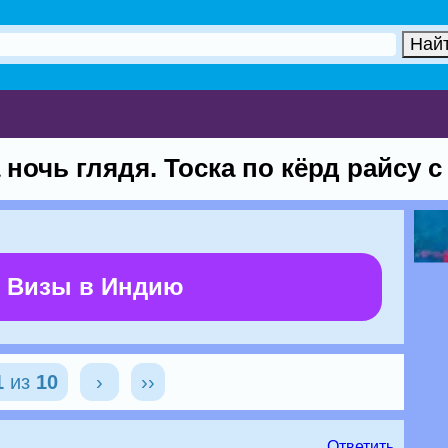
ночь глядя. Тоска по кёрд райсу с
 Визы в Индию
1
из
10
›
››
Ответить