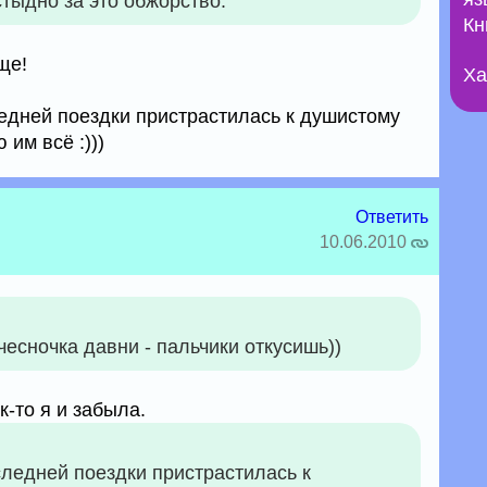
стыдно за это обжорство.
Кн
ще!
Ха
ледней поездки пристрастилась к душистому
им всё :)))
Ответить
10.06.2010
чесночка давни - пальчики откусишь))
к-то я и забыла.
следней поездки пристрастилась к