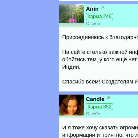
ж
Airin
Карма 246
О себе
Присоединяюсь к благодарно
На сайте столько важной ин
обойтись тем, у кого ещё не
Индии.
Спасибо всем! Создателям и
ж
Candle
Карма 352
О себе
И я тоже хочу сказать огром
информации и приятно, что л