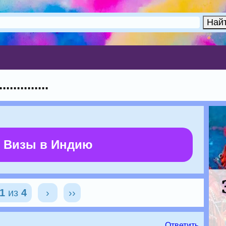
.........
 Визы в Индию
1
из
4
›
››
Ответить