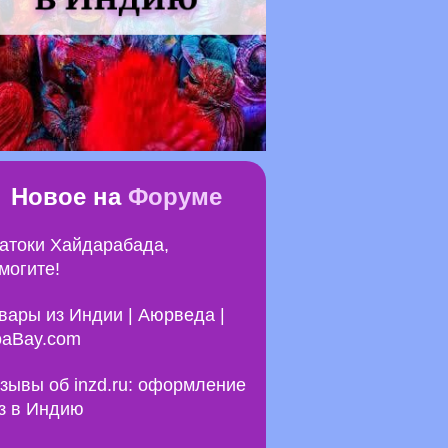
Новое на
Форуме
атоки Хайдарабада,
могите!
вары из Индии | Аюрведа |
aBay.com
зывы об inzd.ru: оформление
з в Индию