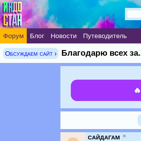
Форум
Блог
Новости
Путеводитель
Благодарю всех за......
Обсуждаем сайт ›

ж
САЙДАГАМ