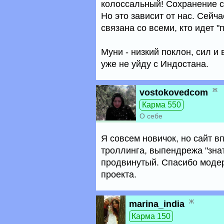
колоссальный! Сохранение с
Но это зависит от нас. Сейч
связана со всеми, кто идет 
Муни - низкий поклон, сил и
уже не уйду с Индостана.
ж
vostokovedcom
Карма 550
О себе
Я совсем новичок, но сайт в
троллинга, выпендрежа "знат
продвинутый. Спасибо модер
проекта.
ж
marina_india
Карма 150