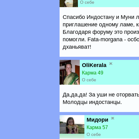
О себе
Спасибо Индостану и Муни л
приглашение одному ламе, к
Благодаря форуму это произ
помогли. Fata-morgana - осбо
дханьяват!
ж
OliKerala
Карма 49
О себе
Да,да,да! За уши не оторвать
Молодцы индостанцы.
ж
Мидори
Карма 57
О себе