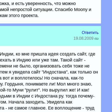
жка, и есть уверенность, что можно
амой непростой ситуации. Спасибо Moony и
кам этого проекта.
Ответить
19.08.2009
 Индии, ко мне пришла идея создать сайт, где
оехать в Индию или уже там. Такой сайт -
емени не было, организовать себя тоже не
атем я увидела сайт "Индостана", как только он
а вот и воплотилось! Но сначала, как-то
у. Гордыня, понимаете ли! Мол много знаю,
кой-то Муни "рулит". Но вырулил же! И как!
юдьми в Индии с Индостана ру. тогда почему-
том. Начала заходить. Увидела как
а - не самое главное. Ее воплощение - труд