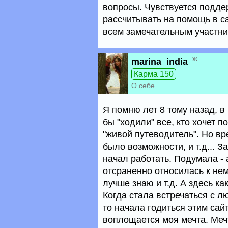
вопросы. Чувствуется поддер
рассчитывать на помощь в с
всем замечательным участни
ж
marina_india
Карма 150
О себе
Я помню лет 8 тому назад, в
бы "ходили" все, кто хочет п
"живой путеводитель". Но вр
было возможности, и т.д... З
начал работать. Подумала - 
отсраненно относилась к нем
лучше знаю и т.д. А здесь ка
Когда стала встречаться с л
то начала годиться этим сай
воплощается моя мечта. Мечт