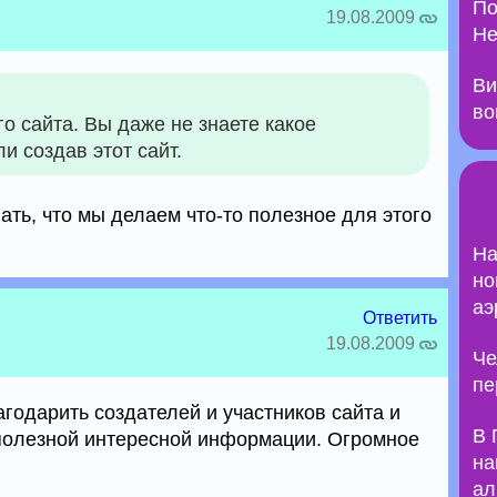
По
19.08.2009
Не
Ви
во
о сайта. Вы даже не знаете какое
и создав этот сайт.
ать, что мы делаем что-то полезное для этого
На
но
аэ
Ответить
19.08.2009
Че
пе
годарить создателей и участников сайта и
В 
полезной интересной информации. Огромное
на
ал