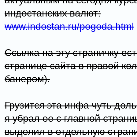
актуальным на сегодня курс
индостанских валют:
www.indostan.ru/pogoda.html
Ссылка на эту страничку ес
странице сайта в правой кол
банером).
Грузится эта инфа чуть дол
я убрал ее с главной страни
выделил в отдельную страни