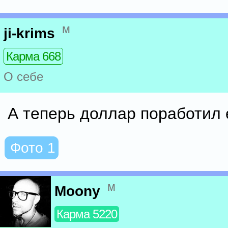
м
ji-krims
Карма 668
О себе
А теперь доллар поработил 
Фото 1
м
Moony
Карма 5220