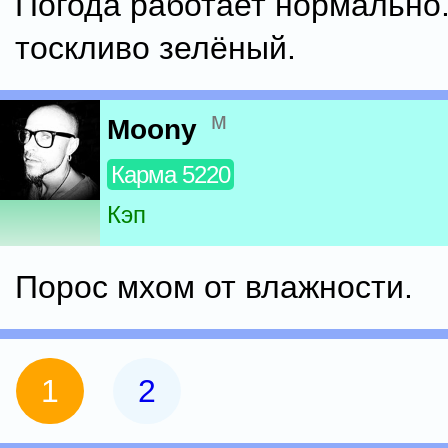
Погода работает нормально.
тоскливо зелёный.
м
Moony
Карма 5220
Кэп
Порос мхом от влажности.
1
2