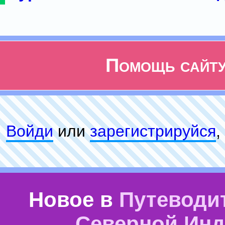
Помощь сайт
Войди
или
зарeгиcтpируйся
,
Новое в
Путеводи
Северной Ин