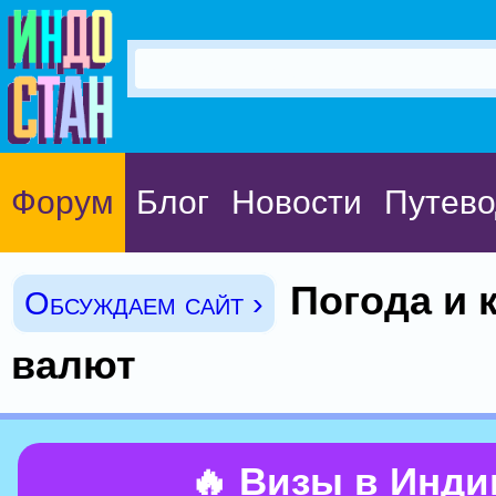
Форум
Блог
Новости
Путево
Погода и 
Обсуждаем сайт ›
валют
🔥 Визы в Инд