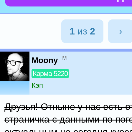
1
из
2
›
м
Moony
Карма 5220
Кэп
Друзья! Отныне у нас есть 
страничка с данными по пог