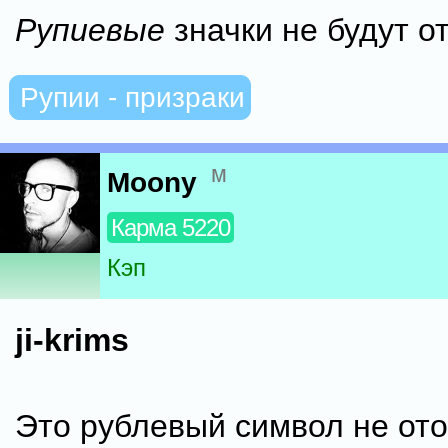
Рупиевые
значки не будут о
Рупии - призраки
м
Moony
Карма 5220
Кэп
ji-krims
Это рублевый символ не от