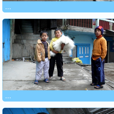
...
...