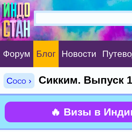
Форум
Блог
Новости
Путево
Сикким. Выпуск 1
Coco ›
🔥 Визы в Инд