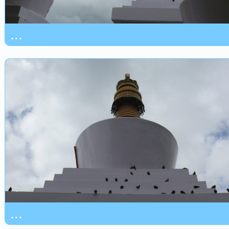
...
...