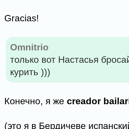
Gracias!
Omnitrio
только вот Настасья броса
курить )))
Конечно, я же
creador baila
(это я в Бердичеве испанский