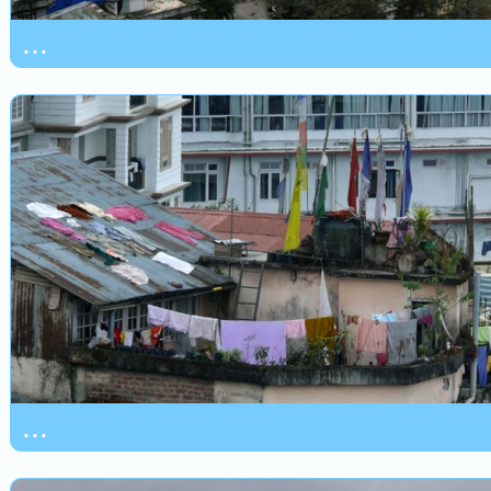
...
...