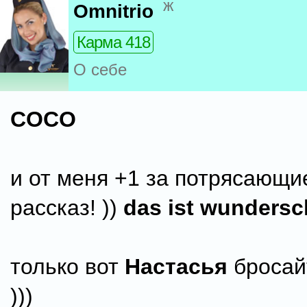
ж
Omnitrio
Карма 418
О себе
COCO
и от меня +1 за потрясающи
рассказ! ))
das ist wundersc
только вот
Настасья
бросайт
)))