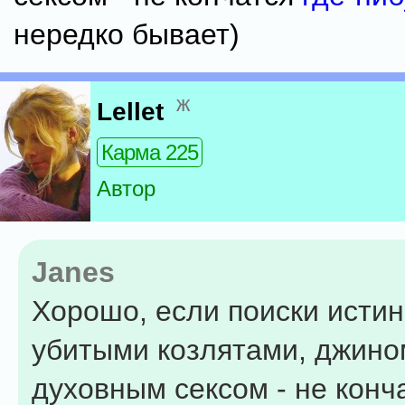
нередко бывает)
ж
Lellet
Карма 225
Автор
Janes
Хорошо, если поиски истин
убитыми козлятами, джино
духовным сексом - не конча