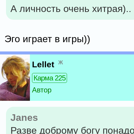
А личность очень хитрая)..
Эго играет в игры))
ж
Lellet
Карма 225
Автор
Janes
Разве доброму богу понад