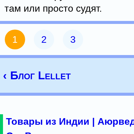
там или просто судят.
1
2
3
‹ Блог Lellet
Товары из Индии | Аюрвед