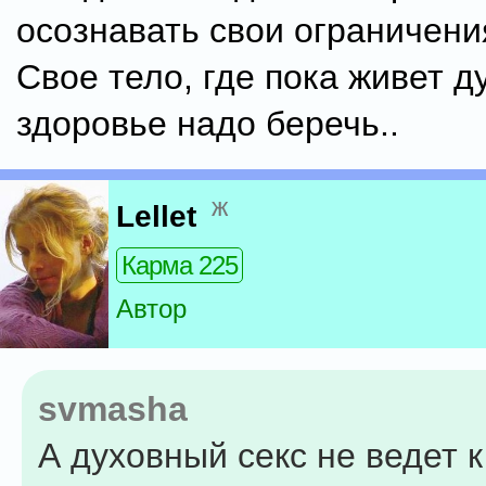
осознавать свои ограничения
Свое тело, где пока живет д
здоровье надо беречь..
ж
Lellet
Карма 225
Автор
svmasha
А духовный секс не ведет 