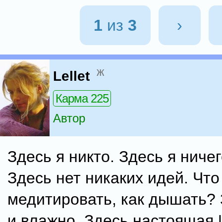
1
из
3
›
ж
Lellet
Карма 225
Автор
Здесь я никто. Здесь я ничег
Здесь нет никаких идей. Что
медитировать, как дышать? 
и влажно. Здесь настоящая 