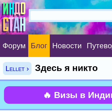
Форум
Блог
Новости
Путево
Здесь я никто
Lellet ›
🔥 Визы в Инд