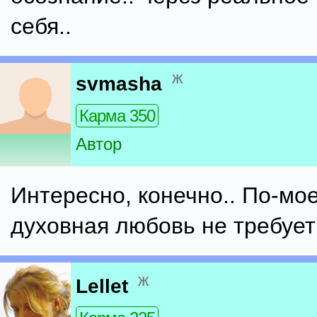
себя..
ж
svmasha
Карма 350
Автор
Интересно, конечно.. По-мое
духовная любовь не требует 
ж
Lellet