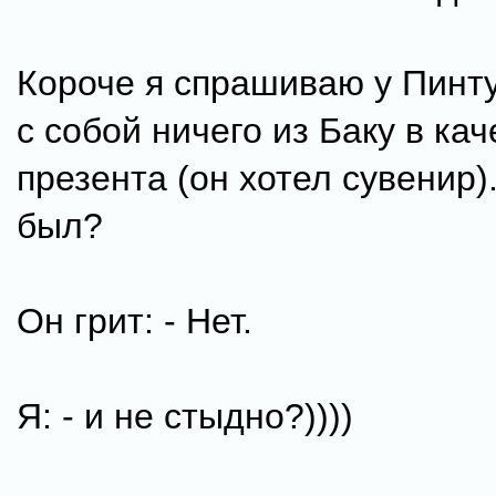
Короче я спрашиваю у Пинту
с собой ничего из Баку в кач
презента (он хотел сувенир)
был?
Он грит: - Нет.
Я: - и не стыдно?))))