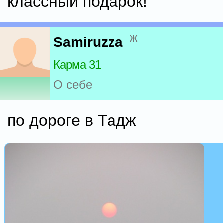
классный подарок!
ж
Samiruzza
Карма 31
О себе
по дороге в Тадж