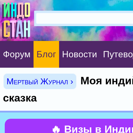
Форум
Блог
Новости
Путево
Моя инди
Мертвый Журнал ›
сказка
🔥 Визы в Инд