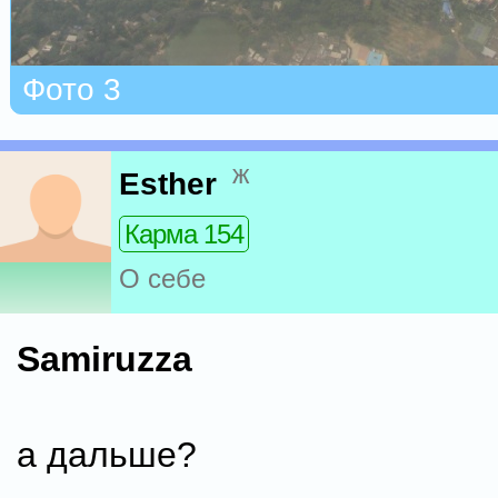
Фото 3
ж
Esther
Карма 154
О себе
Samiruzza
а дальше?