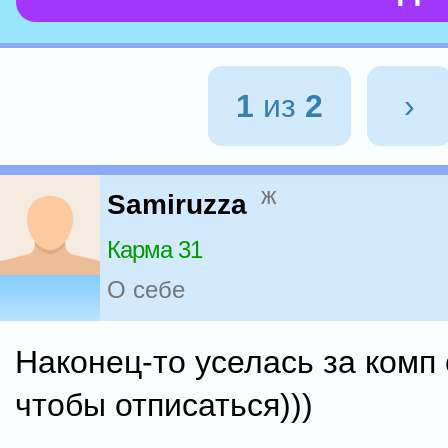
1
из
2
›
ж
Samiruzza
Карма 31
О себе
Наконец-то уселась за комп
чтобы отписаться)))