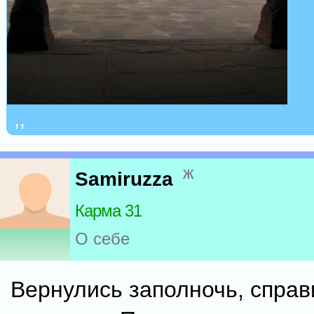
,,
ж
Samiruzza
Карма 31
О себе
Вернулись заполночь, справ