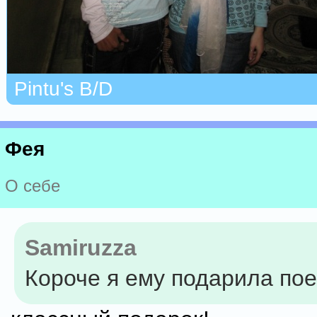
Pintu's B/D
Фея
О себе
Samiruzza
Короче я ему подарила пое