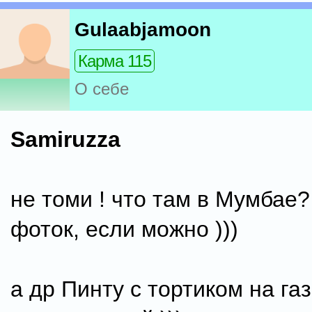
Gulaabjamoon
Карма 115
О себе
Samiruzza
не томи ! что там в Мумбае
фоток, если можно )))
а др Пинту с тортиком на газ