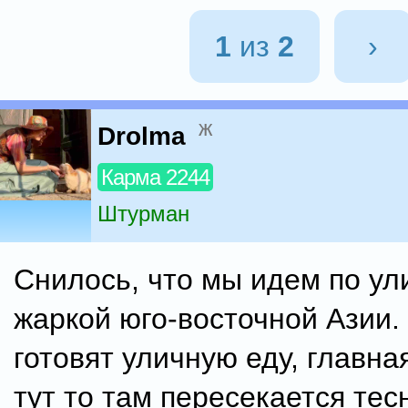
1
из
2
›
ж
Drolma
Карма 2244
Штурман
Снилось, что мы идем по ули
жаркой юго-восточной Азии.
готовят уличную еду, главна
тут то там пересекается те