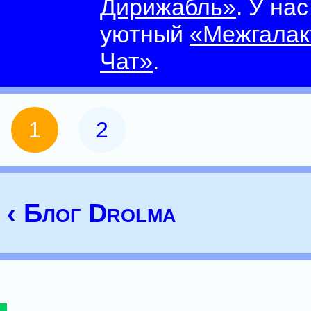
Дирижабль»
. У на
уютный
«Межгалак
Чат»
.
1
2
‹ Блог Drolma