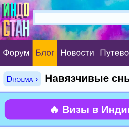
Форум
Блог
Новости
Путево
Навязчивые сн
Drolma ›
🔥 Визы в Инд