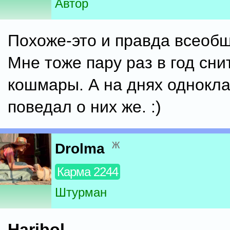
Автор
Похоже-это и правда всеобщ
Мне тоже пару раз в год сни
кошмары. А на днях однокла
поведал о них же. :)
ж
Drolma
Карма 2244
Штурман
Haribol