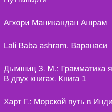
Агхори Маникандан Ашрам
Lali Baba ashram. Варанаси
Дымшиц З. М.: Грамматика я
В двух книгах. Книга 1
Харт Г.: Морской путь в Инд