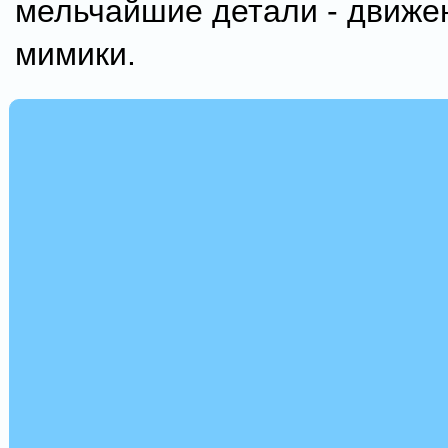
мельчайшие детали - движен
мимики.