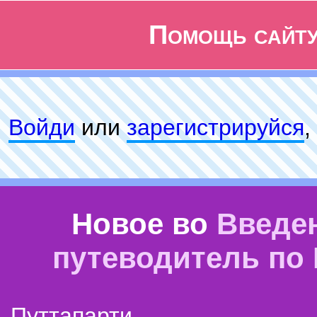
Помощь сайт
Войди
или
зарeгиcтpируйся
,
Новое во
Введе
путеводитель по
Путтапарти