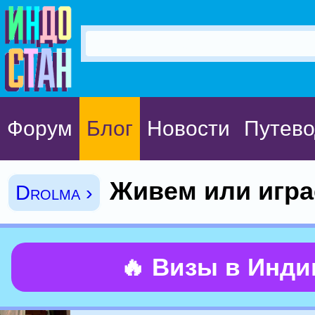
Форум
Блог
Новости
Путево
Живем или игр
Drolma ›
🔥 Визы в Инд