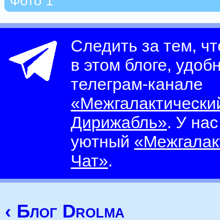
Фото 1
Следить за тем, ч
в этом блоге, удоб
телеграм-канале
«Межгалактически
Дирижабль»
. У на
уютный
«Межгалак
Чат»
.
‹ Блог Drolma